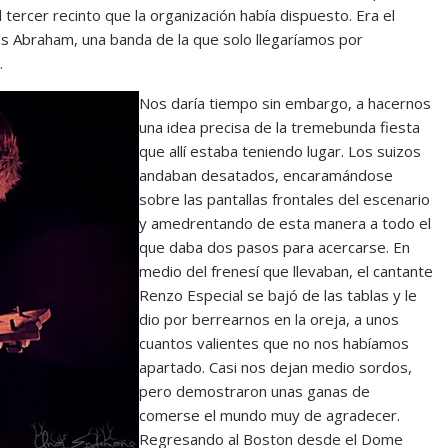
l tercer recinto que la organización había dispuesto. Era el
as Abraham, una banda de la que solo llegaríamos por
.
Nos daría tiempo sin embargo, a hacernos
una idea precisa de la tremebunda fiesta
que allí estaba teniendo lugar. Los suizos
andaban desatados, encaramándose
sobre las pantallas frontales del escenario
y amedrentando de esta manera a todo el
que daba dos pasos para acercarse. En
medio del frenesí que llevaban, el cantante
Renzo Especial se bajó de las tablas y le
dio por berrearnos en la oreja, a unos
cuantos valientes que no nos habíamos
apartado. Casi nos dejan medio sordos,
pero demostraron unas ganas de
comerse el mundo muy de agradecer.
Regresando al Boston desde el Dome