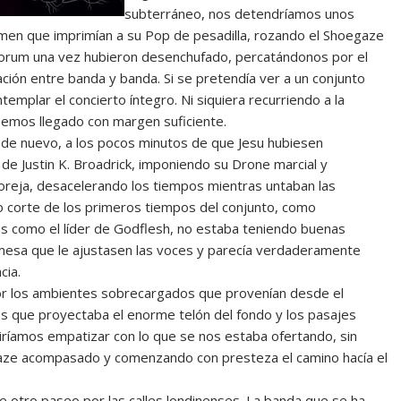
subterráneo, nos detendríamos unos
umen que imprimían a su Pop de pesadilla, rozando el Shoegaze
 Forum una vez hubieron desenchufado, percatándonos por el
ción entre banda y banda. Si se pretendía ver a un conjunto
emplar el concierto íntegro. Ni siquiera recurriendo a la
semos llegado con margen suficiente.
de nuevo, a los pocos minutos de que Jesu hubiesen
e Justin K. Broadrick, imponiendo su Drone marcial y
a oreja, desacelerando los tiempos mientras untaban las
o corte de los primeros tiempos del conjunto, como
s como el líder de Godflesh, no estaba teniendo buenas
 mesa que le ajustasen las voces y parecía verdaderamente
cia.
or los ambientes sobrecargados que provenían desde el
s que proyectaba el enorme telón del fondo y los pasajes
iríamos empatizar con lo que se nos estaba ofertando, sin
aze acompasado y comenzando con presteza el camino hacía el
de otro paseo por las calles londinenses. La banda que se ha