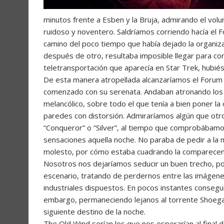
minutos frente a Esben y la Bruja, admirando el vol
ruidoso y noventero. Saldríamos corriendo hacía el
camino del poco tiempo que había dejado la organiza
después de otro, resultaba imposible llegar para cont
teletransportación que aparecía en Star Trek, hubié
De esta manera atropellada alcanzaríamos el Forum 
comenzado con su serenata. Andaban atronando los d
melancólico, sobre todo el que tenía a bien poner l
paredes con distorsión. Admiraríamos algún que otr
“Conqueror” o “Silver”, al tiempo que comprobábamo
sensaciones aquella noche. No paraba de pedir a la
molesto, por cómo estaba cuadrando la comparecen
Nosotros nos dejaríamos seducir un buen trecho, p
escenario, tratando de perdernos entre las imágene
industriales dispuestos. En pocos instantes consegu
embargo, permaneciendo lejanos al torrente Shoeg
siguiente destino de la noche.
The Old Wind serían los que nos esperarían al final 