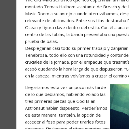
montado Tomas Hallbom -cantante de Breach y de l
Music Room a su antojo cuando aterrizábamos, des
relevante de aficionados. Entre sus filas destacaba 
Ocean y figura clave dentro del estilo. Con él a una 
centro de las tablas, la banda presentaba una pues
prueba de balas.
Desplegarían casi todo su primer trabajo y zanjaría
Tenebrosa, todo ello con una rotundidad y contunde
cruciales de la jornada, por el empaque que trasmití
acabó quedando la hora larga de que dispusieron. “C
en la cabeza, mientras volvíamos a cruzar el camin
Llegaríamos esta vez un poco más tarde
de lo que debíamos, habiendo volado las
tres primeras piezas que God Is an
Astronaut habían dispuesto. Perderíamos
de esta manera, también, la opción de
acceder al foso para poder tirarles fotos
decentes. Finalmente el ritmo maratoniano