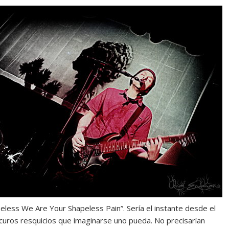
peless We Are Your Shapeless Pain”. Sería el instante desde el
curos resquicios que imaginarse uno pueda. No precisarían