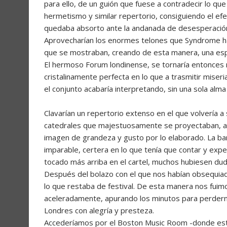
para ello, de un guión que fuese a contradecir lo que
hermetismo y similar repertorio, consiguiendo el efe
quedaba absorto ante la andanada de desesperación
Aprovecharían los enormes telones que Syndrome hab
que se mostraban, creando de esta manera, una esp
El hermoso Forum londinense, se tornaría entonces 
cristalinamente perfecta en lo que a trasmitir miser
el conjunto acabaría interpretando, sin una sola alma 
Clavarían un repertorio extenso en el que volvería a
catedrales que majestuosamente se proyectaban, apa
imagen de grandeza y gusto por lo elaborado. La ban
imparable, certera en lo que tenía que contar y exp
tocado más arriba en el cartel, muchos hubiesen dud
Después del bolazo con el que nos habían obsequiad
lo que restaba de festival. De esta manera nos fuimos
aceleradamente, apurando los minutos para perderno
Londres con alegría y presteza.
Accederíamos por el Boston Music Room -donde es