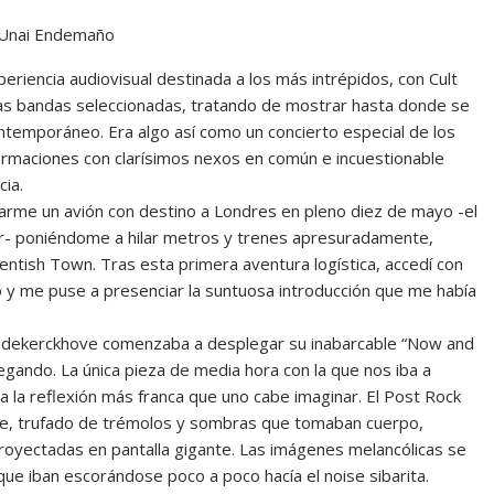
 Unai Endemaño
riencia audiovisual destinada a los más intrépidos, con Cult
las bandas seleccionadas, tratando de mostrar hasta donde se
ontemporáneo. Era algo así como un concierto especial de los
rmaciones con clarísimos nexos en común e incuestionable
ia.
arme un avión con destino a Londres en pleno diez de mayo -el
gar- poniéndome a hilar metros y trenes apresuradamente,
entish Town. Tras esta primera aventura logística, accedí con
no y me puse a presenciar la suntuosa introducción que me había
Vandekerckhove comenzaba a desplegar su inabarcable “Now and
egando. La única pieza de media hora con la que nos iba a
 a la reflexión más franca que uno cabe imaginar. El Post Rock
e, trufado de trémolos y sombras que tomaban cuerpo,
royectadas en pantalla gigante. Las imágenes melancólicas se
e iban escorándose poco a poco hacía el noise sibarita.