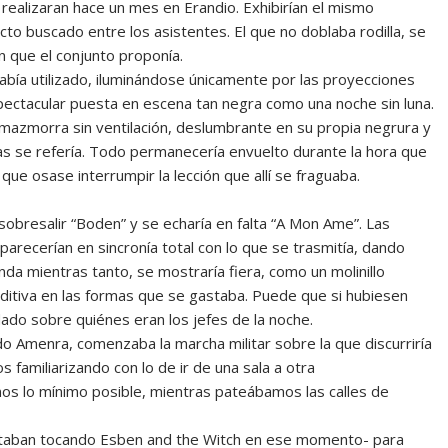
 realizaran hace un mes en Erandio. Exhibirían el mismo
cto buscado entre los asistentes. El que no doblaba rodilla, se
 que el conjunto proponía.
ía utilizado, iluminándose únicamente por las proyecciones
ectacular puesta en escena tan negra como una noche sin luna.
mazmorra sin ventilación, deslumbrante en su propia negrura y
ias se refería. Todo permanecería envuelto durante la hora que
que osase interrumpir la lección que allí se fraguaba.
 sobresalir “Boden” y se echaría en falta “A Mon Ame”. Las
recerían en sincronía total con lo que se trasmitía, dando
da mientras tanto, se mostraría fiera, como un molinillo
editiva en las formas que se gastaba. Puede que si hubiesen
ado sobre quiénes eran los jefes de la noche.
o Amenra, comenzaba la marcha militar sobre la que discurriría
 familiarizando con lo de ir de una sala a otra
s lo mínimo posible, mientras pateábamos las calles de
taban tocando Esben and the Witch en ese momento- para