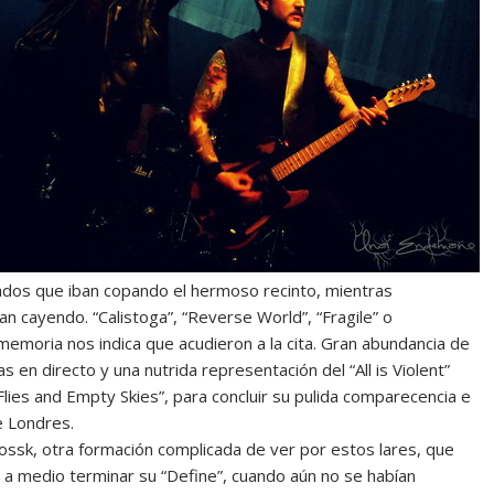
nados que iban copando el hermoso recinto, mientras
an cayendo. “Calistoga”, “Reverse World”, “Fragile” o
memoria nos indica que acudieron a la cita. Gran abundancia de
s en directo y una nutrida representación del “All is Violent”
Flies and Empty Skies”, para concluir su pulida comparecencia e
e Londres.
ssk, otra formación complicada de ver por estos lares, que
a medio terminar su “Define”, cuando aún no se habían