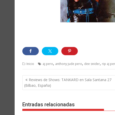
,
,
,
Inicio
aj pero
anthony jude pero
dee snider
rip aj pe
Navegación
Reviews de Shows: TANKARD en Sala Santana 27
de
(Bilbao, España)
entradas
Entradas relacionadas