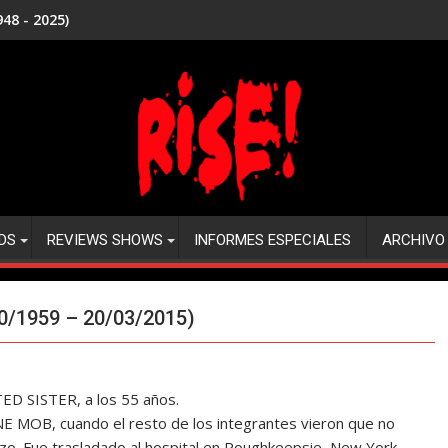
48 - 2025)
DS
REVIEWS SHOWS
INFORMES ESPECIALES
ARCHIVO
10/1959 – 20/03/2015)
STED SISTER, a los 55 años.
E MOB, cuando el resto de los integrantes vieron que no
zo. Fue trasladado al hospital en Poughkeepsie, New York,