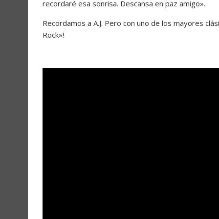
recordaré esa sonrisa. Descansa en paz amigo».
Recordamos a A.J. Pero con uno de los mayores clá
Rock»!