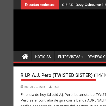
Saltar
Q.E.P.D. Ozzy Osbourne (19
Entradas recientes
al
contenido
NOTICIAS
ENTREVISTAS
REVIEWS C
R.I.P. A.J. Pero (TWISTED SISTER) (14/
marzo 20, 2015
RISE!
En el día de hoy falleció A.J. Pero, baterista de TWI
Pero se encontraba de gira con la banda ADRENALIN
podían despertarlo la mañana del Viernes 20 de Mar