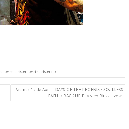
,
,
ro
twisted sister
twisted sister rip
Viernes 17 de Abril – DAYS OF THE PHOENIX / SOULLESS
FAITH / BACK UP PLAN en Bluzz Live