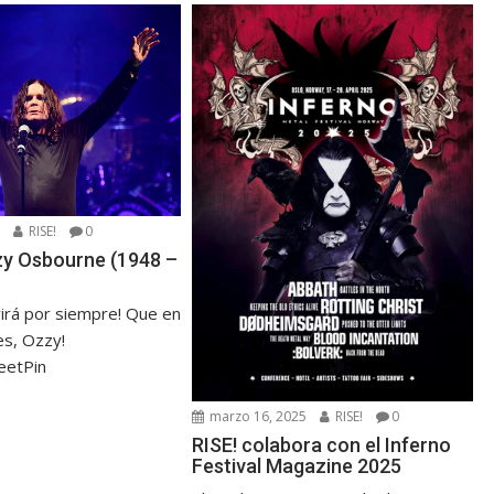
5
RISE!
0
zzy Osbourne (1948 –
virá por siempre! Que en
s, Ozzy!
eetPin
marzo 16, 2025
RISE!
0
RISE! colabora con el Inferno
Festival Magazine 2025