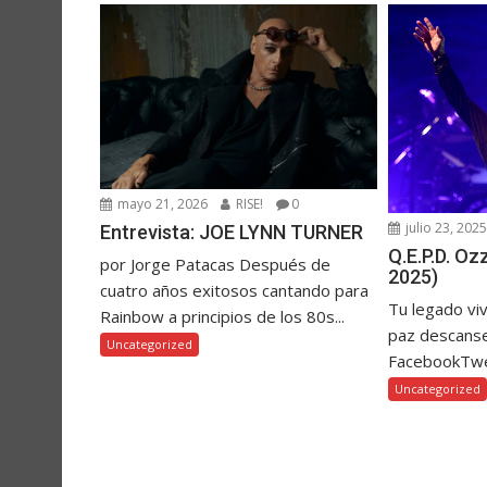
mayo 21, 2026
RISE!
0
julio 23, 202
Entrevista: JOE LYNN TURNER
Q.E.P.D. O
por Jorge Patacas Después de
2025)
cuatro años exitosos cantando para
Tu legado vi
Rainbow a principios de los 80s...
paz descanse
Uncategorized
FacebookTw
Uncategorized