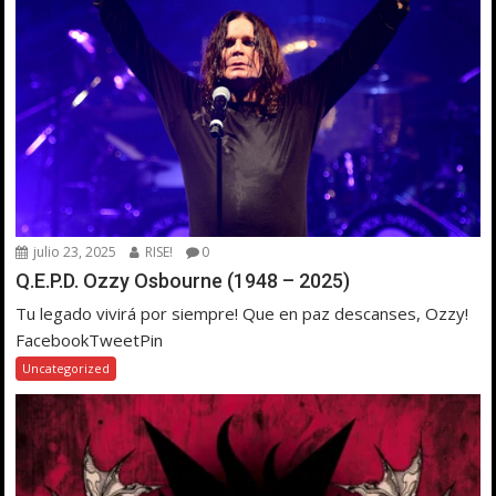
julio 23, 2025
RISE!
0
Q.E.P.D. Ozzy Osbourne (1948 – 2025)
Tu legado vivirá por siempre! Que en paz descanses, Ozzy!
FacebookTweetPin
Uncategorized