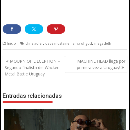
,
,
,
Inicio
chris adler
dave mustaine
lamb of god
megadeth
Navegación
MOURN OF DECEPTION –
MACHINE HEAD llega por
de
Segundo finalista del Wacken
primera vez a Uruguay!
entradas
Metal Battle Uruguay!
Entradas relacionadas