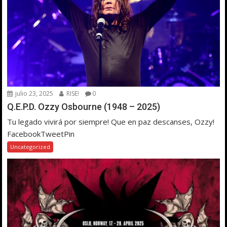
julio 23, 2025
RISE!
0
Q.E.P.D. Ozzy Osbourne (1948 – 2025)
Tu legado vivirá por siempre! Que en paz descanses, Ozzy!
FacebookTweetPin
Uncategorized