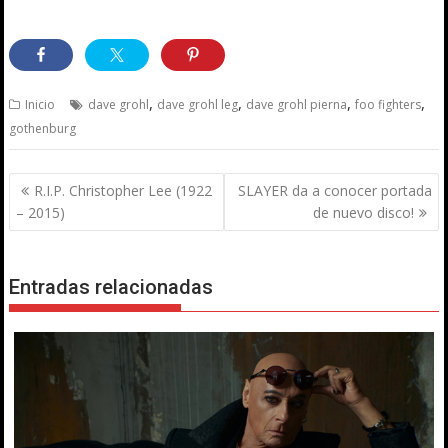
,
,
,
,
Inicio
dave grohl
dave grohl leg
dave grohl pierna
foo fighters
gothenburg
Navegación
R.I.P. Christopher Lee (1922
SLAYER da a conocer portada
de
– 2015)
de nuevo disco!
entradas
Entradas relacionadas