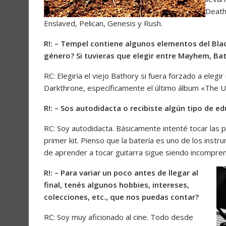
Death
Enslaved, Pelican, Genesis y Rush.
R!: – Tempel contiene algunos elementos del Blac
género? Si tuvieras que elegir entre Mayhem, Bat
RC: Elegiría el viejo Bathory si fuera forzado a eleg
Darkthrone, específicamente el último álbum «The 
R!: – Sos autodidacta o recibiste algún tipo de e
RC: Soy autodidacta. Básicamente intenté tocar las 
primer kit. Pienso que la batería es uno de los inst
de aprender a tocar guitarra sigue siendo incompren
R!: – Para variar un poco antes de llegar al
final, tenés algunos hobbies, intereses,
colecciones, etc., que nos puedas contar?
RC: Soy muy aficionado al cine. Todo desde