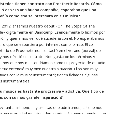
 Ustedes tienen contrato con Prosthetic Records. Cómo
ió eso? Es una buena compañía, esperaban que una
ñía como esa se interesara en su música?
n 2012 lanzamos nuestro debut «On The Steps Of The
e» digitalmente en Bandcamp. Esencialmente lo hicimos por
sión y queríamos ver qué sucedería con él. No esperábamos
r o que se esparciera por internet como lo hizo. El co-
etario de Prosthetic nos contactó en el verano (boreal) del
y nos ofreció un contrato. Nos gustaron los términos y
amos que nos mantendríamos como un proyecto de estudio.
hetic entendió muy bien nuestra situación. Ellos son muy
tivos con la música instrumental; tienen fichadas algunas
s instrumentales.
 Su música es bastante progresiva y adictiva. Qué tipo de
s son su más grande inspiración?
ay tantas influencias y artistas que admiramos, así que nos
ría una eternidad mencionarlos a todos. Algunos ejemplos son