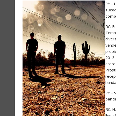
R!: –
suced
compa
RC: E
Templ
diver
vende
propi
2013 
acord
Prost
recep
banda
R!: –
banda
RC: H
lleva