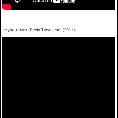
«Hyperdrive» (Devin Townsend) (2011):