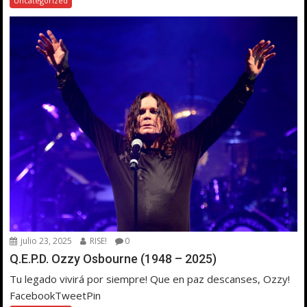
Uncategorized
julio 23, 2025
RISE!
0
Q.E.P.D. Ozzy Osbourne (1948 – 2025)
Tu legado vivirá por siempre! Que en paz descanses, Ozzy!
FacebookTweetPin