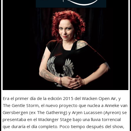
Era el primer día de la edición 2015 del Wacken Open Air, y
The Gentle Storm, el nuevo proyecto que nuclea a Anneke van
Giersbergen (ex The Gathering) y Arjen Lucassen (Ayreon) se
presentaba en el Wackinger Stage bajo una lluvia torrencial
que duraría el día completo. Poco tiempo después del show,