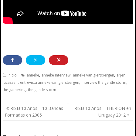
,
,
,
Inicio
anneke
anneke interview
anneke van giersbergen
arjen
,
,
,
lucassen
entrevista anneke van giersbergen
interview the gentle storm
,
the gathering
the gentle storm
Navegación
RISE! 10 Años – 10 Bandas
RISE! 10 Años – THERION en
de
Formadas en 2005
Uruguay 2012
entradas