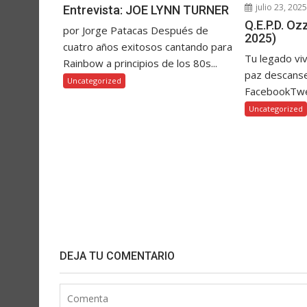
julio 23, 202
Entrevista: JOE LYNN TURNER
Q.E.P.D. O
por Jorge Patacas Después de
2025)
cuatro años exitosos cantando para
Tu legado vi
Rainbow a principios de los 80s...
paz descanse
Uncategorized
FacebookTw
Uncategorized
DEJA TU COMENTARIO