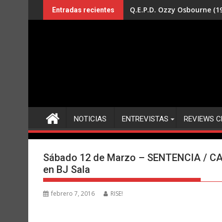
Saltar
Q.E.P.D. Ozzy Osbourne (19
Entradas recientes
al
contenido
NOTICIAS
ENTREVISTAS
REVIEWS C
Sábado 12 de Marzo – SENTENCIA / 
en BJ Sala
febrero 7, 2016
RISE!