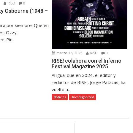
5
RISE!
0
zzy Osbourne (1948 –
virá por siempre! Que en
s, Ozzy!
eetPin
marzo 16, 2025
RISE!
0
RISE! colabora con el Inferno
Festival Magazine 2025
Al igual que en 2024, el editor y
redactor de RISE!, Jorge Patacas, ha
vuelto a...
Noticias
Uncategorized