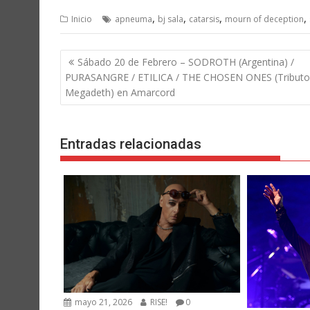
,
,
,
,
Inicio
apneuma
bj sala
catarsis
mourn of deception
Navegación
Sábado 20 de Febrero – SODROTH (Argentina) /
de
PURASANGRE / ETILICA / THE CHOSEN ONES (Tributo
entradas
Megadeth) en Amarcord
Entradas relacionadas
mayo 21, 2026
RISE!
0