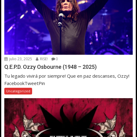
julio 23, 2025
RISE!
0
Q.E.P.D. Ozzy Osbourne (1948 – 2025)
Tu legado vivirá por siempre! Que en paz descanses, Ozzy!
FacebookTweetPin
Uncategorized