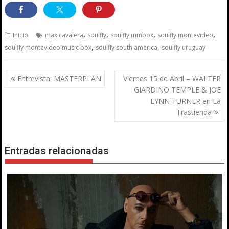
,
,
,
,
Inicio
max cavalera
soulfly
soulfly mmbox
soulfly montevideo
,
,
soulfly montevideo music box
soulfly south america
soulfly uruguay
Navegación
Entrevista: MASTERPLAN
Viernes 15 de Abril – WALTER
de
GIARDINO TEMPLE & JOE
entradas
LYNN TURNER en La
Trastienda
Entradas relacionadas