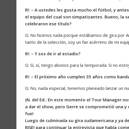
R!: – A ustedes les gusta mucho el fútbol, y ante
el equipo del cual son simpatizantes. Bueno, la
celebraron ese título?
G: No hicimos nada porque estábamos de gira por Au
tanto de la selección, soy un fan acérrimo de mi equi
R!: – Y sos de ir al estadio?
G: Sí, sí, tengo abonos para la temporada. Si no esto
R!: – El próximo año cumplen 35 años como banda
G: No, nada especial, tenemos planeado lanzar un nu
(N. del Ed.: En este momento el Tour Manager nos
a dar el show, pero Gerre se comprometió una y 
fue!
Luego de culminada su gira sudamericana y ya de
RISE! para continuar la entrevista que había co