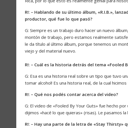
Rica, por lo que esto es realmente genial para nosot
R!: – Hablando de su último álbum, «R.I.B.», lanza
productor, qué fue lo que pasó?
G: Siempre es un trabajo duro hacer un nuevo álbum
montón de trabajo, pero estamos realmente satisfe
le da título al último álbum, porque tenemos un mo
viejo y del material nuevo.
R!: – Cuál es la historia detrás del tema «Fooled 
G: Esa es una historia real sobre un tipo que tuvo u
tomar alcohol! Es una historia real, de la cual hicimo
R!: – Qué nos podés contar acerca del video?
G: El video de «Fooled By Your Guts» fue hecho por un
dijimos «hacé lo que quieras» (risas). Le pasamos la l
R!: – Hay una parte de la letra de «Stay Thirsty» q