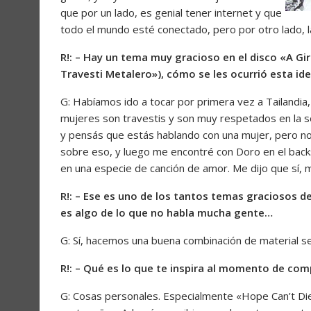
que por un lado, es genial tener internet y que
todo el mundo esté conectado, pero por otro lado, l
R!: – Hay un tema muy gracioso en el disco «A Gi
Travesti Metalero»), cómo se les ocurrió esta id
G: Habíamos ido a tocar por primera vez a Tailandia, 
mujeres son travestis y son muy respetados en la soc
y pensás que estás hablando con una mujer, pero n
sobre eso, y luego me encontré con Doro en el backst
en una especie de canción de amor. Me dijo que sí, 
R!: – Ese es uno de los tantos temas graciosos 
es algo de lo que no habla mucha gente…
G: Sí, hacemos una buena combinación de material se
R!: – Qué es lo que te inspira al momento de co
G: Cosas personales. Especialmente «Hope Can’t Die