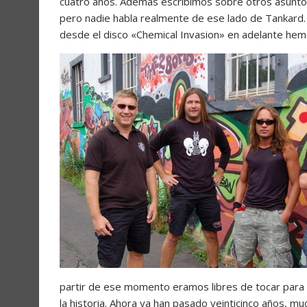
cuatro años. Además escribimos sobre otros asuntos s
pero nadie habla realmente de ese lado de Tankard.
desde el disco «Chemical Invasion» en adelante hem
partir de ese momento eramos libres de tocar para e
la historia. Ahora ya han pasado veinticinco años,