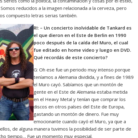
erios como la política, la contaminación y cosas por el estilo,
 Somos reducidos a la imagen relacionada a la cerveza, pero
os compuesto letras serias también.
R!: – Un concierto inolvidable de Tankard es
el que dieron en el Este de Berlin en 1990
poco después de la caída del Muro, el cual
fue editado en home video y luego en DVD.
Qué recordás de este concierto?
G: Oh ese fue un periodo muy intenso porque
teníamos a Alemania dividida, y a fines de 1989
el Muro cayó. Sabíamos que un montón de
gente en el Este de Alemania estaba metida
en el Heavy Metal y tenían que comprar los
discos en otros países del Este de Europa,
gastando un montón de dinero. Fue muy
emocionante cuando cayó el Muro, ya que a
llos, de alguna manera tuvimos la posibilidad de ser parte de
 mucho tiempo… Fue un momento muy especial.