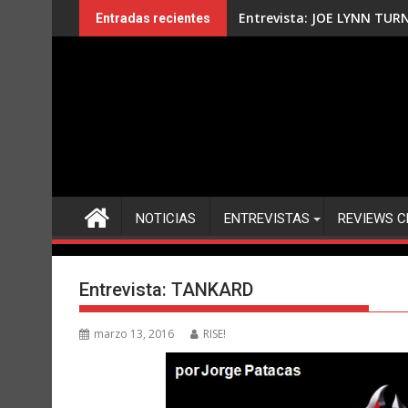
Saltar
Entrevista: JOE LYNN TUR
Entradas recientes
al
contenido
NOTICIAS
ENTREVISTAS
REVIEWS C
Entrevista: TANKARD
marzo 13, 2016
RISE!