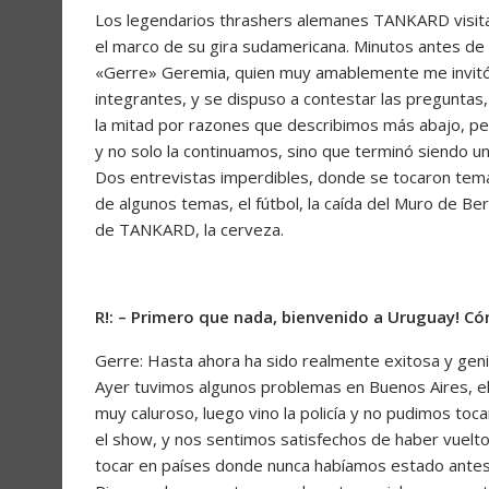
Los legendarios thrashers alemanes TANKARD visita
el marco de su gira sudamericana. Minutos antes de 
«Gerre» Geremia, quien muy amablemente me invitó a
integrantes, y se dispuso a contestar las preguntas
la mitad por razones que describimos más abajo, p
y no solo la continuamos, sino que terminó siendo un
Dos entrevistas imperdibles, donde se tocaron temas
de algunos temas, el fútbol, la caída del Muro de Ber
de TANKARD, la cerveza.
R!: – Primero que nada, bienvenido a Uruguay! C
Gerre: Hasta ahora ha sido realmente exitosa y gen
Ayer tuvimos algunos problemas en Buenos Aires, el
muy caluroso, luego vino la policía y no pudimos toca
el show, y nos sentimos satisfechos de haber vuelt
tocar en países donde nunca habíamos estado antes