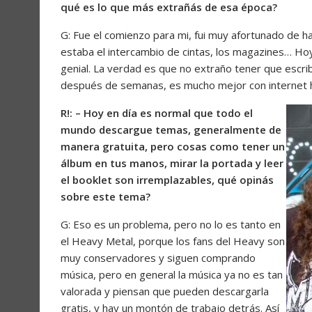
qué es lo que más extrañás de esa época?
G: Fue el comienzo para mi, fui muy afortunado de h
estaba el intercambio de cintas, los magazines… Hoy
genial. La verdad es que no extraño tener que escrib
después de semanas, es mucho mejor con internet ho
R!: – Hoy en día es normal que todo el
mundo descargue temas, generalmente de
manera gratuita, pero cosas como tener un
álbum en tus manos, mirar la portada y leer
el booklet son irremplazables, qué opinás
sobre este tema?
G: Eso es un problema, pero no lo es tanto en
el Heavy Metal, porque los fans del Heavy son
muy conservadores y siguen comprando
música, pero en general la música ya no es tan
valorada y piensan que pueden descargarla
gratis, y hay un montón de trabajo detrás. Así