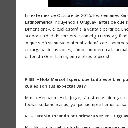
En este mes de Octubre de 2016, los alemanes Xand
Latinoamérica, incluyendo a Uruguay, antes de que 
Dimensions», el cual estará a la venta a partir de En
la oportunidad de conversar con el guitarrista y fu
lo que será su nuevo material, además de contarnos
encargaba de las voces, cómo conocieron a la actual
baterista Gerit Lamm, entre otros tópicos!
RISE!: – Hola Marco! Espero que todo esté bien p
cuáles son sus expectativas?
Marco Heubaum: Hola Jorge, sí, estamos bien, grac
fechas sudamericanas, ya que siempre hemos pasado 
R!: – Estarán tocando por primera vez en Uruguay
MH: No mucho debo admitir, pero claro que se que t