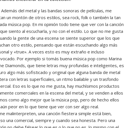
 Además del metal y las bandas sonoras de películas, me
an un montón de otros estilos, sea rock, folk o también la tan
ada música pop. En mi opinión todo tiene que ver con la canción
 que siento al escucharla, y no con el estilo. Lo que no me gusta
cuando la gente de una escena se siente superior que los que
uchan otro estilo, pensando que están escuchando algo más
sonal y «true». A veces esto es muy extraño e incluso
ivocado. Por ejemplo si tomás buena música pop como Marina
he Diamonds, que tiene letras muy profundas e inteligentes, es
uro algo más sofisticado y original que alguna banda de metal
tera con letras superficiales, un ritmo bailable y un trasfondo
ercial. Eso es lo que no me gusta, hay muchísimos productos
amente comerciales en la escena del metal, y se venden a ellos
mos como algo mejor que la música pop, pero de hecho ellos
aún peor en lo que tiene que ver con ser algo real.
e malinterpreten, una canción fiestera simple está bien,
luso una comercial, siempre y cuando sea honesta. Pero una
ión no debe falsear lo que es o lo que no es, lo mismo con el