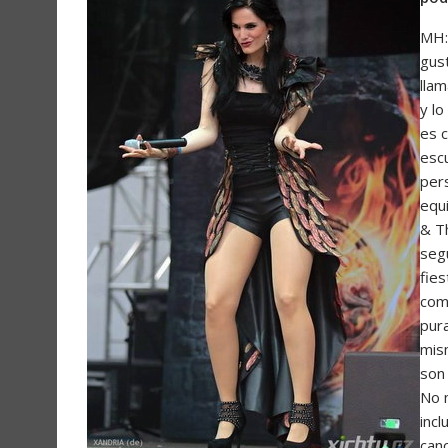
MH:
gust
llam
y lo
es 
esc
per
equ
& T
seg
fies
com
pur
mis
son 
No m
inc
canc