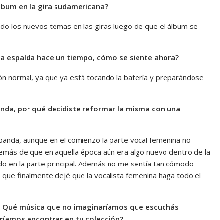
álbum en la gira sudamericana?
do los nuevos temas en las giras luego de que el álbum se
n la espalda hace un tiempo, cómo se siente ahora?
ón normal, ya que ya está tocando la batería y preparándose
 banda, por qué decidiste reformar la misma con una
banda, aunque en el comienzo la parte vocal femenina no
emás de que en aquella época aún era algo nuevo dentro de la
do en la parte principal. Además no me sentía tan cómodo
 que finalmente dejé que la vocalista femenina haga todo el
 – Qué música que no imaginaríamos que escuchás
ríamos encontrar en tu colección?