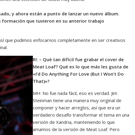
asado, y ahora están a punto de lanzar un nuevo álbum.
a formación que tuvieron en su anterior trabajo
así que pudimos enfocarnos completamente en ser creativos
nal.
R!: – Qué tan difícil fue grabar el cover de
Meat Loaf? Qué es lo que más les gusta de
«I’d Do Anything For Love (But I Won’t Do
That)»?
MH: No fue nada fácil, eso es verdad. Jim
Steinman tiene una manera muy original de
componer y hacer arreglos, así que era un
verdadero desafío transformar el tema en una
versión de Xandria, manteniendo lo que
amamos de la versión de Meat Loaf. Pero