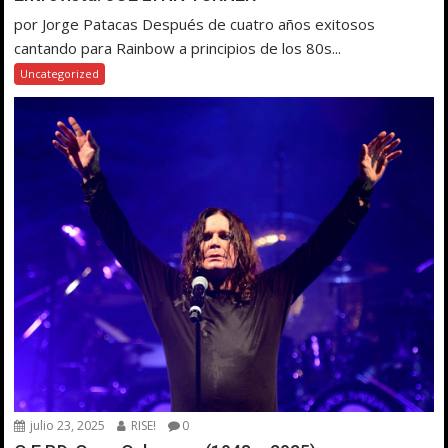
por Jorge Patacas Después de cuatro años exitosos
cantando para Rainbow a principios de los 80s...
Uncategorized
julio 23, 2025
RISE!
0