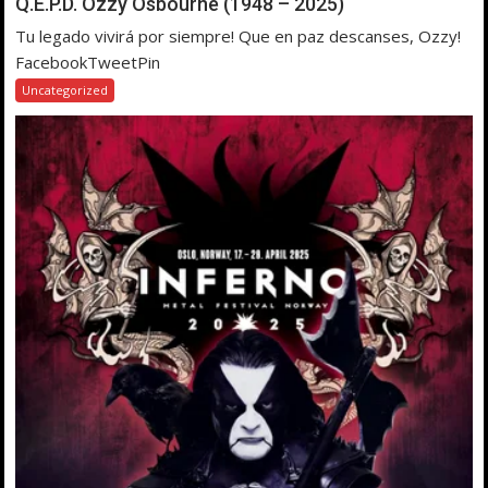
Q.E.P.D. Ozzy Osbourne (1948 – 2025)
Tu legado vivirá por siempre! Que en paz descanses, Ozzy!
FacebookTweetPin
Uncategorized