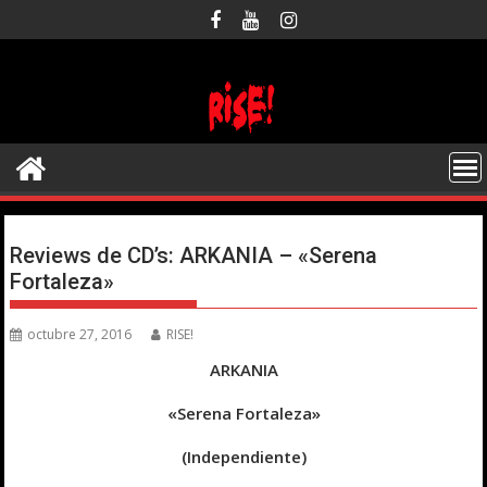
Saltar
al
contenido
Reviews de CD’s: ARKANIA – «Serena
Fortaleza»
octubre 27, 2016
RISE!
ARKANIA
«Serena Fortaleza»
(Independiente)