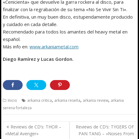
«Cenicienta» que devuelve la garra rockera al disco, para
finalizar con la regrabación de su tema «No Se Vivir Sin Ti».
En definitiva, un muy buen disco, estupendamente producido
y cuidado en cada detalle.
Recomendado para todos los amantes del heavy metal en
español.
Más info en:
www.arkaniametal.com
Diego Ramírez y Lucas Gordon.
,
,
,
Inicio
arkania critica
arkania reseña
arkania review
arkania
serena fortaleza
Navegación
Reviews de CD’s: THOR –
Reviews de CD’s: TYGERS OF
de
«Metal Avenger»
PAN TANG – «Noises From