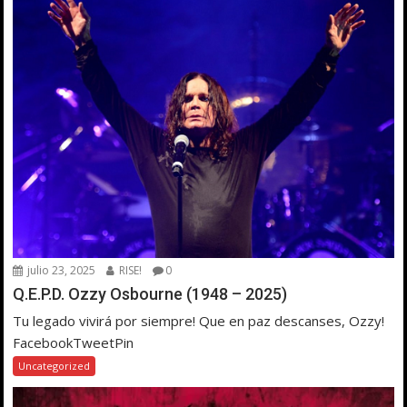
julio 23, 2025
RISE!
0
Q.E.P.D. Ozzy Osbourne (1948 – 2025)
Tu legado vivirá por siempre! Que en paz descanses, Ozzy!
FacebookTweetPin
Uncategorized