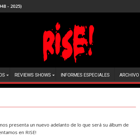
48 - 2025)
DS
REVIEWS SHOWS
INFORMES ESPECIALES
ARCHIVO
os presenta un nuevo adelanto de lo que será su álbum de
sentamos en RISE!