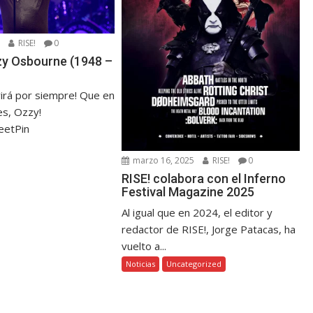
5
RISE!
0
zzy Osbourne (1948 –
virá por siempre! Que en
s, Ozzy!
eetPin
marzo 16, 2025
RISE!
0
RISE! colabora con el Inferno
Festival Magazine 2025
Al igual que en 2024, el editor y
redactor de RISE!, Jorge Patacas, ha
vuelto a...
Noticias
Uncategorized