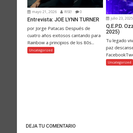
mayo 21, 2026
RISE!
0
julio 23, 202
Entrevista: JOE LYNN TURNER
Q.E.P.D. O
por Jorge Patacas Después de
2025)
cuatro años exitosos cantando para
Tu legado vi
Rainbow a principios de los 80s...
paz descanse
Uncategorized
FacebookTw
Uncategorized
DEJA TU COMENTARIO