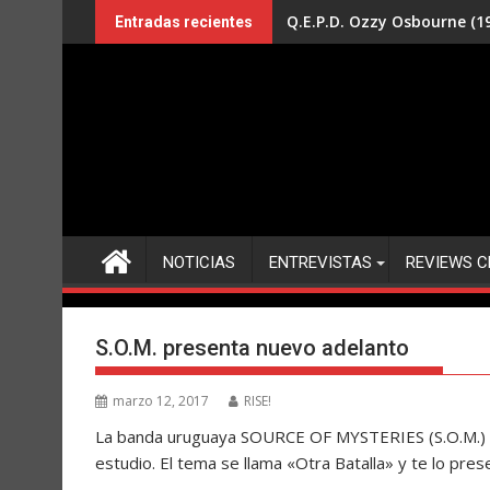
Saltar
Q.E.P.D. Ozzy Osbourne (19
Entradas recientes
al
contenido
NOTICIAS
ENTREVISTAS
REVIEWS C
S.O.M. presenta nuevo adelanto
marzo 12, 2017
RISE!
La banda uruguaya SOURCE OF MYSTERIES (S.O.M.) n
estudio. El tema se llama «Otra Batalla» y te lo pre