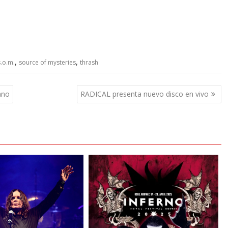
,
,
s.o.m.
source of mysteries
thrash
ano
RADICAL presenta nuevo disco en vivo