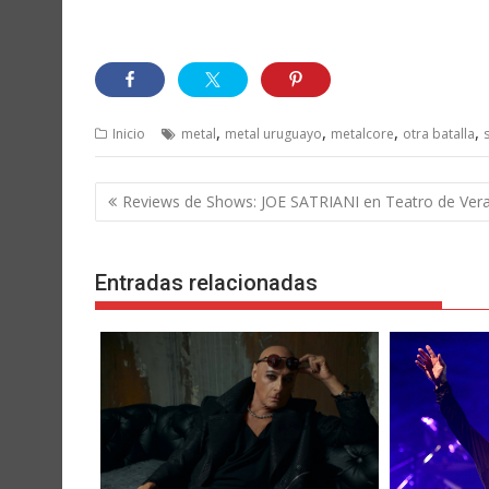
,
,
,
,
Inicio
metal
metal uruguayo
metalcore
otra batalla
Navegación
Reviews de Shows: JOE SATRIANI en Teatro de Ver
de
entradas
Entradas relacionadas