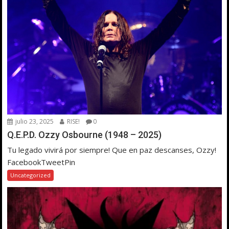
julio 23, 2025
RISE!
0
Q.E.P.D. Ozzy Osbourne (1948 – 2025)
Tu legado vivirá por siempre! Que en paz descanses, Ozzy!
FacebookTweetPin
Uncategorized