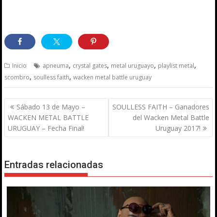
,
,
,
,
Inicio
apneuma
crystal gates
metal uruguayo
playlist metal
,
,
scombro
soulless faith
wacken metal battle uruguay
Navegación
Sábado 13 de Mayo –
SOULLESS FAITH – Ganadores
de
WACKEN METAL BATTLE
del Wacken Metal Battle
entradas
URUGUAY – Fecha Final!
Uruguay 2017!
Entradas relacionadas