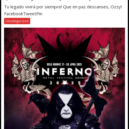
Tu legado vivirá por siempre! Que en paz descanses, Ozzy!
FacebookTweetPin
Uncategorized