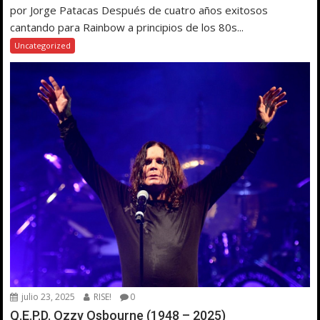
por Jorge Patacas Después de cuatro años exitosos
cantando para Rainbow a principios de los 80s...
Uncategorized
julio 23, 2025
RISE!
0
Q.E.P.D. Ozzy Osbourne (1948 – 2025)