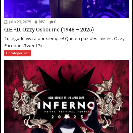
julio 23, 2025
RISE!
0
Q.E.P.D. Ozzy Osbourne (1948 – 2025)
Tu legado vivirá por siempre! Que en paz descanses, Ozzy!
FacebookTweetPin
Uncategorized