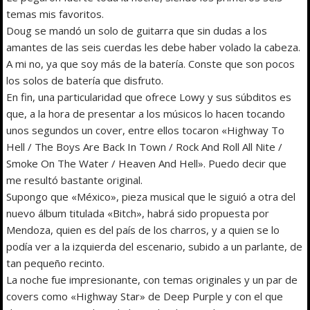
temas mis favoritos.
Doug se mandó un solo de guitarra que sin dudas a los
amantes de las seis cuerdas les debe haber volado la cabeza.
A mi no, ya que soy más de la batería. Conste que son pocos
los solos de batería que disfruto.
En fin, una particularidad que ofrece Lowy y sus súbditos es
que, a la hora de presentar a los músicos lo hacen tocando
unos segundos un cover, entre ellos tocaron «Highway To
Hell / The Boys Are Back In Town / Rock And Roll All Nite /
Smoke On The Water / Heaven And Hell». Puedo decir que
me resultó bastante original.
Supongo que «México», pieza musical que le siguió a otra del
nuevo álbum titulada «Bitch», habrá sido propuesta por
Mendoza, quien es del país de los charros, y a quien se lo
podía ver a la izquierda del escenario, subido a un parlante, de
tan pequeño recinto.
La noche fue impresionante, con temas originales y un par de
covers como «Highway Star» de Deep Purple y con el que