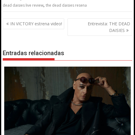
,
dead daisies live review
the dead daisies resena
Navegación
IN VICTORY estrena video!
Entrevista: THE DEAD
de
DAISIES
entradas
Entradas relacionadas