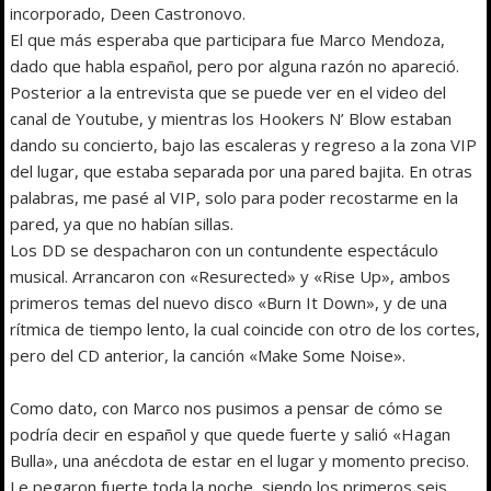
incorporado, Deen Castronovo.
El que más esperaba que participara fue Marco Mendoza,
dado que habla español, pero por alguna razón no apareció.
Posterior a la entrevista que se puede ver en el video del
canal de Youtube, y mientras los Hookers N’ Blow estaban
dando su concierto, bajo las escaleras y regreso a la zona VIP
del lugar, que estaba separada por una pared bajita. En otras
palabras, me pasé al VIP, solo para poder recostarme en la
pared, ya que no habían sillas.
Los DD se despacharon con un contundente espectáculo
musical. Arrancaron con «Resurected» y «Rise Up», ambos
primeros temas del nuevo disco «Burn It Down», y de una
rítmica de tiempo lento, la cual coincide con otro de los cortes,
pero del CD anterior, la canción «Make Some Noise».
Como dato, con Marco nos pusimos a pensar de cómo se
podría decir en español y que quede fuerte y salió «Hagan
Bulla», una anécdota de estar en el lugar y momento preciso.
Le pegaron fuerte toda la noche, siendo los primeros seis