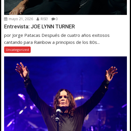
mayo 21, 2026
RISE!
0
Entrevista: JOE LYNN TURNER
por Jorge Patacas Después de cuatro años exitosos
cantando para Rainbow a principios de los 80s...
Uncategorized