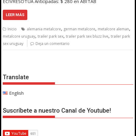
ECIVRESOTUA Anticipadas: $ 280 en ABITAB
LEER MÁS
,
,
,
Inicio
alemania metalcore
german metalcore
metalcore aleman
,
,
,
metalcore uruguay
trailer park sex
trailer park sex bluzz live
trailer park
sex uruguay
Deja un comentario
Translate
English
Suscríbete a nuestro Canal de Youtube!