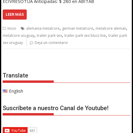
ECIVRESOTUA Anticipadas: $ 280 en ABITAB
LEER MÁS
,
,
,
Inicio
alemania metalcore
german metalcore
metalcore aleman
,
,
,
metalcore uruguay
trailer park sex
trailer park sex bluzz live
trailer park
sex uruguay
Deja un comentario
Translate
English
Suscríbete a nuestro Canal de Youtube!