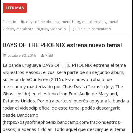
LEER MÁS
,
,
,
Inicio
days of the phoenix
metal blog
metal uruguay
metal
,
,
videos
metalcore uruguay
videoclip
Deja un comentario
DAYS OF THE PHOENIX estrena nuevo tema!
octubre 30, 2016
RISE!
La banda uruguaya DAYS OF THE PHOENIX estrena el tema
«Nuestros Pasos», el cual será parte de su segundo álbum,
sucesor de «Our Fire» (2015). Este nuevo trabajo fue
mezclado y masterizado por Chris Davis (Texas in July, The
Ghost Inside) en el estudio Iron Foot Audio de Maryland,
Estados Unidos. Por otra parte, si querés apoyar a la banda a
rodar el videoclip oficial de este tema, podés descargarlo
desde Bandcamp
(https://daysofthephoenix.bandcamp.com/track/nuestros-
pasos) a apenas 1 dólar. Todo aquel que descargue el tema