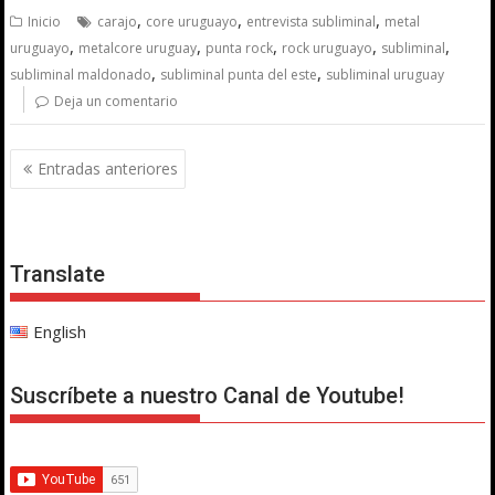
,
,
,
Inicio
carajo
core uruguayo
entrevista subliminal
metal
,
,
,
,
,
uruguayo
metalcore uruguay
punta rock
rock uruguayo
subliminal
,
,
subliminal maldonado
subliminal punta del este
subliminal uruguay
Deja un comentario
Navegación
Entradas anteriores
de
entradas
Translate
English
Suscríbete a nuestro Canal de Youtube!