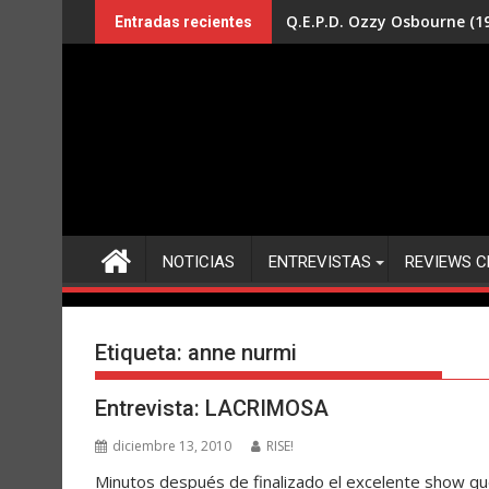
Saltar
Q.E.P.D. Ozzy Osbourne (19
Entradas recientes
al
contenido
NOTICIAS
ENTREVISTAS
REVIEWS C
Etiqueta:
anne nurmi
Entrevista: LACRIMOSA
diciembre 13, 2010
RISE!
Minutos después de finalizado el excelente show qu