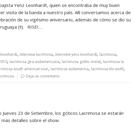
 bajista Yenz Leonhardt, quien se encontraba de muy buen
er visita de la banda a nuestro país. Allí conversamos acerca de
lebración de su vigésimo aniversario, además de cómo se dio su
uruguaya (!!). RISE!:…
,
,
,
,
 leonhardt
interview lacrimosa
interview yenz leonhardt
lacrimosa
,
,
,
2010
lacrimosa gira sudamericana
lacrimosa gothic metal
lacrimosa la
,
,
,
crimosa south american tour
lacrimosa sudamerica
lacrimosa tilo wolff
acrimosa
Deja un comentario
o Jueves 23 de Setiembre, los góticos Lacrimosa se estarán
to más detalles sobre el show.