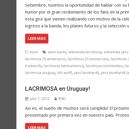
Setiembre, tuvimos la oportunidad de hablar con su
humor por el gran recibimiento de los fans en la prim
esta gira que vienen realizando con motivo de la ce
ingreso a la banda, los planes futuros y la selección 
LEER MÁS
,
,
Inicio
anne nurmi
entrevista lacrimosa
entrevista yenz
,
,
lacrimosa 20 aniversario
lacrimosa 20 anniversary
lacrimosa 
,
,
,
trastienda
lacrimosa latinoamerica
lacrimosa montevideo
la
,
,
,
lacrimosa uruguay
tilo wolff
yenz leonhardt
yenz leonhardt l
LACRIMOSA en Uruguay!
julio 7, 2010
RISE!
Asi es, el sueño de muchos será cumplido! El próxim
presentado por primera vez en nuestro país. Pron
LEER MÁS