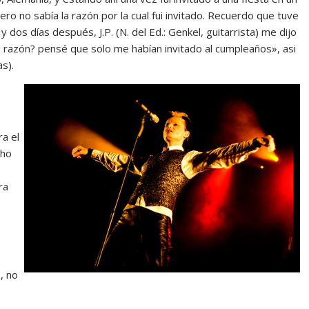
ro no sabía la razón por la cual fui invitado. Recuerdo que tuve
 dos días después, J.P. (N. del Ed.: Genkel, guitarrista) me dijo
a razón? pensé que solo me habían invitado al cumpleaños», asi
s).
ra el
cho
ra
, no