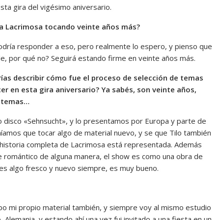
sta gira del vigésimo aniversario.
s a Lacrimosa tocando veinte años más?
odría responder a eso, pero realmente lo espero, y pienso que
le, por qué no? Seguirá estando firme en veinte años más.
rías describir cómo fue el proceso de selección de temas
er en esta gira aniversario? Ya sabés, son veinte años,
 temas…
 disco «Sehnsucht», y lo presentamos por Europa y parte de
íamos que tocar algo de material nuevo, y se que Tilo también
 historia completa de Lacrimosa está representada. Además
te romántico de alguna manera, el show es como una obra de
 es algo fresco y nuevo siempre, es muy bueno.
bo mi propio material también, y siempre voy al mismo estudio
Alemania, y estando ahí una vez fui invitado a una fiesta en un