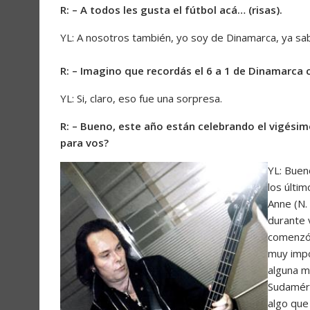
R: – A todos les gusta el fútbol acá… (risas).
YL: A nosotros también, yo soy de Dinamarca, ya s
R: – Imagino que recordás el 6 a 1 de Dinamarca 
YL: Si, claro, eso fue una sorpresa.
R: – Bueno, este año están celebrando el vigésim
para vos?
YL: Buen
los últi
Anne (N. 
durante 
comenzó 
muy impo
alguna m
Sudaméri
algo que