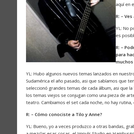
aquí en e
R: – Ve
YL: No p
es posib
R: – Pod
para hac
muchos
YL: Hubo algunos nuevos temas lanzados en nuestro
Sudamérica el año pasado, asi que sabíamos que ten
seleccionó grandes temas de cada álbum, asi que la
los temas viejos se conjugan como una pieza de ar
teatro. Cambiamos el set cada noche, no hay rutina,
R: – Cómo conociste a Tilo y Anne?
YL: Bueno, yo a veces produzco a otras bandas, gra
a mezclar esas cosas, el Impuls Studio en Hamburgo, 