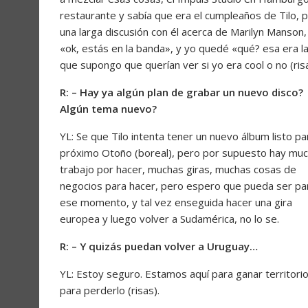
restaurante y sabía que era el cumpleaños de Tilo, pe
una larga discusión con él acerca de Marilyn Manson, y
«ok, estás en la banda», y yo quedé «qué? esa era l
que supongo que querían ver si yo era cool o no (risa
R: – Hay ya algún plan de grabar un nuevo disco?
Algún tema nuevo?
YL: Se que Tilo intenta tener un nuevo álbum listo pa
próximo Otoño (boreal), pero por supuesto hay mu
trabajo por hacer, muchas giras, muchas cosas de
negocios para hacer, pero espero que pueda ser pa
ese momento, y tal vez enseguida hacer una gira
europea y luego volver a Sudamérica, no lo se.
R: – Y quizás puedan volver a Uruguay…
YL: Estoy seguro. Estamos aquí para ganar territorio
para perderlo (risas).