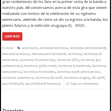
gran recibimiento de los fans en la primer visita de la banda a
nuestro país. Allí conversamos acerca de esta gira que vienen
realizando con motivo de la celebración de su vigésimo
aniversario, además de cómo se dio su ingreso a la banda, los
planes futuros y la selección uruguaya (!!). RISE!:…
LEER MÁS
,
,
,
Inicio
anne nurmi
entrevista lacrimosa
entrevista yenz leonhardt
,
,
,
interview lacrimosa
interview yenz leonhardt
lacrimosa
lacrimosa 20
,
,
,
aniversario
lacrimosa 20 anniversary
lacrimosa 2010
lacrimosa gira
,
,
,
sudamericana
lacrimosa gothic metal
lacrimosa la trastienda
lacrimosa
,
,
,
latinoamerica
lacrimosa montevideo
lacrimosa south american tour
,
,
,
,
lacrimosa sudamerica
lacrimosa tilo wolff
lacrimosa uruguay
tilo wolff
,
yenz leonhardt
yenz leonhardt lacrimosa
Deja un comentario
Translate