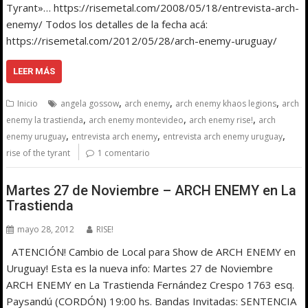
Tyrant»… https://risemetal.com/2008/05/18/entrevista-arch-
enemy/ Todos los detalles de la fecha acá:
https://risemetal.com/2012/05/28/arch-enemy-uruguay/
LEER MÁS
,
,
,
Inicio
angela gossow
arch enemy
arch enemy khaos legions
arch
,
,
,
enemy la trastienda
arch enemy montevideo
arch enemy rise!
arch
,
,
,
enemy uruguay
entrevista arch enemy
entrevista arch enemy uruguay
rise of the tyrant
1 comentario
Martes 27 de Noviembre – ARCH ENEMY en La
Trastienda
mayo 28, 2012
RISE!
ATENCIÓN! Cambio de Local para Show de ARCH ENEMY en
Uruguay! Esta es la nueva info: Martes 27 de Noviembre
ARCH ENEMY en La Trastienda Fernández Crespo 1763 esq.
Paysandú (CORDÓN) 19:00 hs. Bandas Invitadas: SENTENCIA