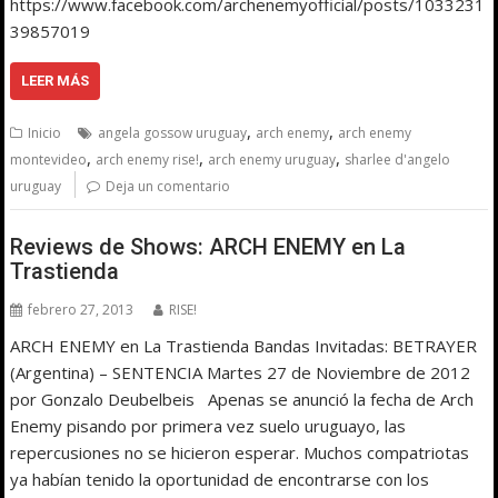
https://www.facebook.com/archenemyofficial/posts/1033231
39857019
LEER MÁS
,
,
Inicio
angela gossow uruguay
arch enemy
arch enemy
,
,
,
montevideo
arch enemy rise!
arch enemy uruguay
sharlee d'angelo
uruguay
Deja un comentario
Reviews de Shows: ARCH ENEMY en La
Trastienda
febrero 27, 2013
RISE!
ARCH ENEMY en La Trastienda Bandas Invitadas: BETRAYER
(Argentina) – SENTENCIA Martes 27 de Noviembre de 2012
por Gonzalo Deubelbeis Apenas se anunció la fecha de Arch
Enemy pisando por primera vez suelo uruguayo, las
repercusiones no se hicieron esperar. Muchos compatriotas
ya habían tenido la oportunidad de encontrarse con los