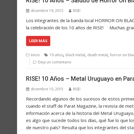
RISE! 10 Años – Saludo de Horror On Bla
diciembre 19, 2015
RISE!
Los integrantes de la banda local HORROR ON BL
la celebración de los 10 años de RISE! Muchas gra
LEER MÁS
,
,
,
Inicio
10 años
black metal
death metal
horror on bla
Deja un comentario
RISE! 10 Años – Metal Uruguayo en Par
diciembre 10, 2015
RISE!
Recordando algunos de los sucesos de estos primer
cuando el staff de Parat Magazine, la revista de me
información acerca de la historia del Metal Uruguayo
es algo que sucede todos los días, qué fue lo que l
de nuestro país? Resulta que los integrantes del st