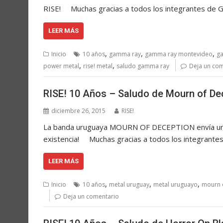
RISE! Muchas gracias a todos los integrantes d
LEER MÁS
,
,
,
Inicio
10 años
gamma ray
gamma ray montevideo
g
,
,
power metal
rise! metal
saludo gamma ray
Deja un co
RISE! 10 Años – Saludo de Mourn of De
diciembre 26, 2015
RISE!
La banda uruguaya MOURN OF DECEPTION envía un sa
existencia! Muchas gracias a todos los integrant
LEER MÁS
,
,
,
Inicio
10 años
metal uruguay
metal uruguayo
mourn 
Deja un comentario