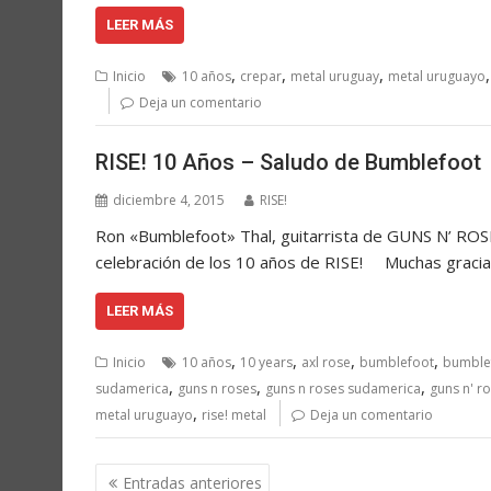
LEER MÁS
,
,
,
Inicio
10 años
crepar
metal uruguay
metal uruguayo
Deja un comentario
RISE! 10 Años – Saludo de Bumblefoot
diciembre 4, 2015
RISE!
Ron «Bumblefoot» Thal, guitarrista de GUNS N’ ROS
celebración de los 10 años de RISE! Muchas grac
LEER MÁS
,
,
,
,
Inicio
10 años
10 years
axl rose
bumblefoot
bumblef
,
,
,
sudamerica
guns n roses
guns n roses sudamerica
guns n' r
,
metal uruguayo
rise! metal
Deja un comentario
Navegación
Entradas anteriores