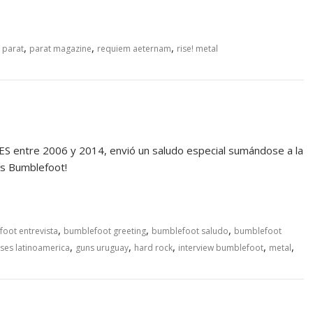
,
,
,
,
parat
parat magazine
requiem aeternam
rise! metal
ES entre 2006 y 2014, envió un saludo especial sumándose a la
ias Bumblefoot!
,
,
,
oot entrevista
bumblefoot greeting
bumblefoot saludo
bumblefoot
,
,
,
,
,
oses latinoamerica
guns uruguay
hard rock
interview bumblefoot
metal