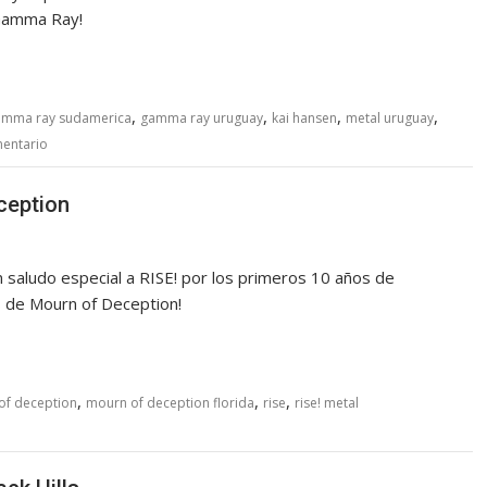
e Gamma Ray!
,
,
,
,
amma ray sudamerica
gamma ray uruguay
kai hansen
metal uruguay
mentario
ception
ludo especial a RISE! por los primeros 10 años de
es de Mourn of Deception!
,
,
,
of deception
mourn of deception florida
rise
rise! metal