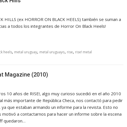
ck Hills
ACK HILLS (ex HORROR ON BLACK HEELS) también se suman a
cias a todos los integrantes de Horror On Black Heels!
,
,
,
,
ck heels
metal uruguay
metal uruguayo
rise
rise! metal
at Magazine (2010)
os 10 años de RISE!, algo muy curioso sucedió en el año 2010
tal más importante de República Checa, nos contactó para pedir
, ya que estaban armando un informe para la revista. Esto no
os motivó a contactarnos para hacer un informe sobre la escena
aff quedaron…