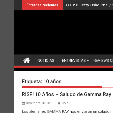
Saltar
Q.E.P.D. Ozzy Osbourne (19
Entradas recientes
al
contenido
NOTICIAS
ENTREVISTAS
REVIEWS C
Etiqueta:
10 años
RISE! 10 Años – Saludo de Gamma Ray
diciembre 30, 2015
RISE!
Los alemanes GAMMA RAY nos enviaron un saludo mu