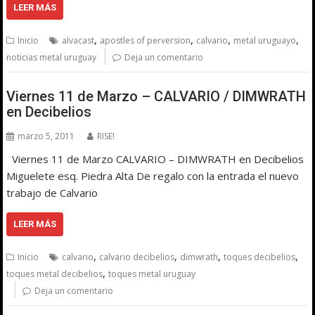
LEER MÁS
,
,
,
,
Inicio
alvacast
apostles of perversion
calvario
metal uruguayo
noticias metal uruguay
Deja un comentario
Viernes 11 de Marzo – CALVARIO / DIMWRATH
en Decibelios
marzo 5, 2011
RISE!
Viernes 11 de Marzo CALVARIO – DIMWRATH en Decibelios
Miguelete esq. Piedra Alta De regalo con la entrada el nuevo
trabajo de Calvario
LEER MÁS
,
,
,
,
Inicio
calvario
calvario decibelios
dimwrath
toques decibelios
,
toques metal decibelios
toques metal uruguay
Deja un comentario