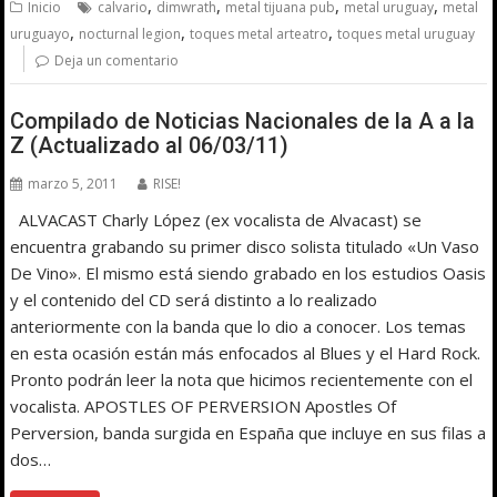
,
,
,
,
Inicio
calvario
dimwrath
metal tijuana pub
metal uruguay
metal
,
,
,
uruguayo
nocturnal legion
toques metal arteatro
toques metal uruguay
Deja un comentario
Compilado de Noticias Nacionales de la A a la
Z (Actualizado al 06/03/11)
marzo 5, 2011
RISE!
ALVACAST Charly López (ex vocalista de Alvacast) se
encuentra grabando su primer disco solista titulado «Un Vaso
De Vino». El mismo está siendo grabado en los estudios Oasis
y el contenido del CD será distinto a lo realizado
anteriormente con la banda que lo dio a conocer. Los temas
en esta ocasión están más enfocados al Blues y el Hard Rock.
Pronto podrán leer la nota que hicimos recientemente con el
vocalista. APOSTLES OF PERVERSION Apostles Of
Perversion, banda surgida en España que incluye en sus filas a
dos…