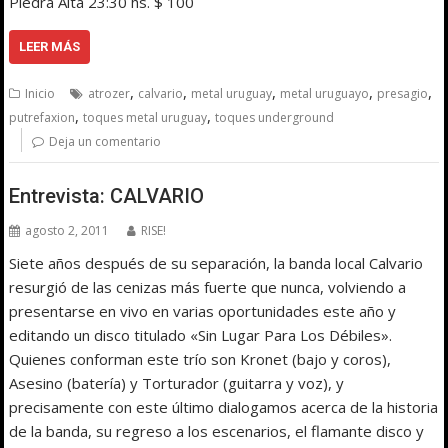
Piedra Alta 23:30 hs. $ 100
LEER MÁS
,
,
,
,
,
Inicio
atrozer
calvario
metal uruguay
metal uruguayo
presagio
,
,
putrefaxion
toques metal uruguay
toques underground
Deja un comentario
Entrevista: CALVARIO
agosto 2, 2011
RISE!
Siete años después de su separación, la banda local Calvario
resurgió de las cenizas más fuerte que nunca, volviendo a
presentarse en vivo en varias oportunidades este año y
editando un disco titulado «Sin Lugar Para Los Débiles».
Quienes conforman este trío son Kronet (bajo y coros),
Asesino (batería) y Torturador (guitarra y voz), y
precisamente con este último dialogamos acerca de la historia
de la banda, su regreso a los escenarios, el flamante disco y