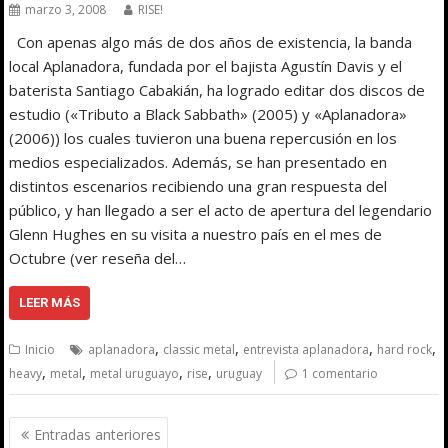
marzo 3, 2008
RISE!
Con apenas algo más de dos años de existencia, la banda
local Aplanadora, fundada por el bajista Agustín Davis y el
baterista Santiago Cabakián, ha logrado editar dos discos de
estudio («Tributo a Black Sabbath» (2005) y «Aplanadora»
(2006)) los cuales tuvieron una buena repercusión en los
medios especializados. Además, se han presentado en
distintos escenarios recibiendo una gran respuesta del
público, y han llegado a ser el acto de apertura del legendario
Glenn Hughes en su visita a nuestro país en el mes de
Octubre (ver reseña del…
LEER MÁS
,
,
,
,
Inicio
aplanadora
classic metal
entrevista aplanadora
hard rock
,
,
,
,
heavy
metal
metal uruguayo
rise
uruguay
1 comentario
Navegación
Entradas anteriores