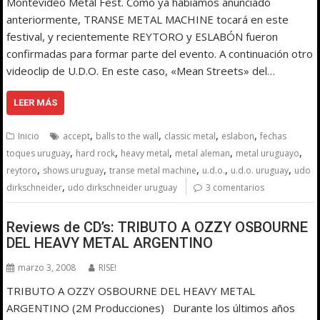
Montevideo Metal Fest. Como ya habíamos anunciado
anteriormente, TRANSE METAL MACHINE tocará en este
festival, y recientemente REYTORO y ESLABÓN fueron
confirmadas para formar parte del evento. A continuación otro
videoclip de U.D.O. En este caso, «Mean Streets» del…
LEER MÁS
,
,
,
,
Inicio
accept
balls to the wall
classic metal
eslabon
fechas
,
,
,
,
,
toques uruguay
hard rock
heavy metal
metal aleman
metal uruguayo
,
,
,
,
,
reytoro
shows uruguay
transe metal machine
u.d.o.
u.d.o. uruguay
udo
,
dirkschneider
udo dirkschneider uruguay
3 comentarios
Reviews de CD’s: TRIBUTO A OZZY OSBOURNE
DEL HEAVY METAL ARGENTINO
marzo 3, 2008
RISE!
TRIBUTO A OZZY OSBOURNE DEL HEAVY METAL
ARGENTINO (2M Producciones) Durante los últimos años