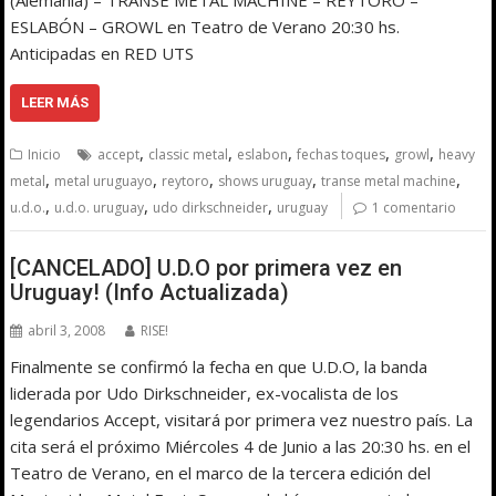
ESLABÓN – GROWL en Teatro de Verano 20:30 hs.
Anticipadas en RED UTS
LEER MÁS
,
,
,
,
,
Inicio
accept
classic metal
eslabon
fechas toques
growl
heavy
,
,
,
,
,
metal
metal uruguayo
reytoro
shows uruguay
transe metal machine
,
,
,
u.d.o.
u.d.o. uruguay
udo dirkschneider
uruguay
1 comentario
[CANCELADO] U.D.O por primera vez en
Uruguay! (Info Actualizada)
abril 3, 2008
RISE!
Finalmente se confirmó la fecha en que U.D.O, la banda
liderada por Udo Dirkschneider, ex-vocalista de los
legendarios Accept, visitará por primera vez nuestro país. La
cita será el próximo Miércoles 4 de Junio a las 20:30 hs. en el
Teatro de Verano, en el marco de la tercera edición del