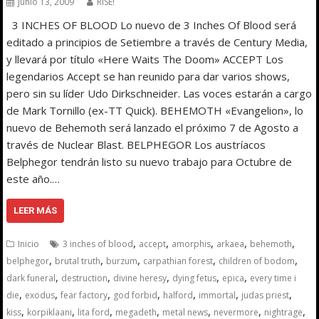
junio 13, 2009
RISE!
3 INCHES OF BLOOD Lo nuevo de 3 Inches Of Blood será
editado a principios de Setiembre a través de Century Media,
y llevará por título «Here Waits The Doom» ACCEPT Los
legendarios Accept se han reunido para dar varios shows,
pero sin su líder Udo Dirkschneider. Las voces estarán a cargo
de Mark Tornillo (ex-TT Quick). BEHEMOTH «Evangelion», lo
nuevo de Behemoth será lanzado el próximo 7 de Agosto a
través de Nuclear Blast. BELPHEGOR Los austríacos
Belphegor tendrán listo su nuevo trabajo para Octubre de
este año.…
LEER MÁS
,
,
,
,
,
Inicio
3 inches of blood
accept
amorphis
arkaea
behemoth
,
,
,
,
,
belphegor
brutal truth
burzum
carpathian forest
children of bodom
,
,
,
,
,
dark funeral
destruction
divine heresy
dying fetus
epica
every time i
,
,
,
,
,
,
,
die
exodus
fear factory
god forbid
halford
immortal
judas priest
,
,
,
,
,
,
,
kiss
korpiklaani
lita ford
megadeth
metal news
nevermore
nightrage