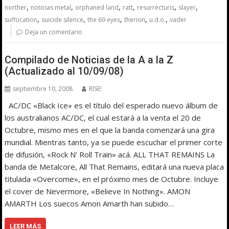
,
,
,
,
,
,
norther
noticias metal
orphaned land
ratt
resurrecturis
slayer
,
,
,
,
,
suffocation
suicide silence
the 69 eyes
therion
u.d.o.
vader
Deja un comentario
Compilado de Noticias de la A a la Z
(Actualizado al 10/09/08)
septiembre 10, 2008
RISE!
AC/DC «Black Ice» es el título del esperado nuevo álbum de
los australianos AC/DC, el cual estará a la venta el 20 de
Octubre, mismo mes en el que la banda comenzará una gira
mundial. Mientras tanto, ya se puede escuchar el primer corte
de difusión, «Rock N’ Roll Train» acá. ALL THAT REMAINS La
banda de Metalcore, All That Remains, editará una nueva placa
titulada «Overcome», en el próximo mes de Octubre. Incluye
el cover de Nevermore, «Believe In Nothing». AMON
AMARTH Los suecos Amon Amarth han subido…
LEER MÁS