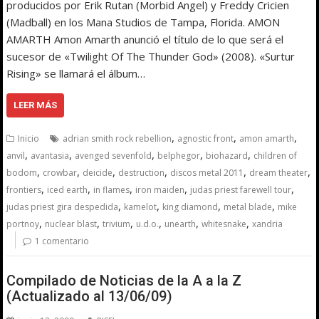
producidos por Erik Rutan (Morbid Angel) y Freddy Cricien
(Madball) en los Mana Studios de Tampa, Florida. AMON
AMARTH Amon Amarth anunció el título de lo que será el
sucesor de «Twilight Of The Thunder God» (2008). «Surtur
Rising» se llamará el álbum…
LEER MÁS
,
,
,
Inicio
adrian smith rock rebellion
agnostic front
amon amarth
,
,
,
,
,
anvil
avantasia
avenged sevenfold
belphegor
biohazard
children of
,
,
,
,
,
,
bodom
crowbar
deicide
destruction
discos metal 2011
dream theater
,
,
,
,
,
frontiers
iced earth
in flames
iron maiden
judas priest farewell tour
,
,
,
,
judas priest gira despedida
kamelot
king diamond
metal blade
mike
,
,
,
,
,
,
portnoy
nuclear blast
trivium
u.d.o.
unearth
whitesnake
xandria
1 comentario
Compilado de Noticias de la A a la Z
(Actualizado al 13/06/09)