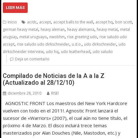
LEER MÁS
,
,
,
,
,
Inicio
ac/dc
accept
accept balls to the wall
accept hq
bon scott
,
,
,
,
german heavy metal
heavy aleman
heavy alemania
heavy metal
metal
,
,
,
,
uruguay
metal uruguayo
nwobhm
rise greeting udo
rise saludo udo
,
,
,
,
accept
rise saludo udo dirkschneider
u.d.o.
udo dirkschneider
udo
,
,
,
dirkschneider interview
udo hq
udo leatherhead
udo saludo
Deja un comentario
Compilado de Noticias de la A a la Z
(Actualizado al 28/12/10)
diciembre 28, 2010
RISE!
AGNOSTIC FRONT Los maestros del New York Hardcore
vuelven con todo en el 2011!. Agnostic Front lanzará el
sucesor de «Warriors» (2007), el cual aún no tiene título, el
próximo 4 de Marzo. El disco incluirá trece temas
masterizados por Alan Douches (Nile, Mastodon, etc.) y