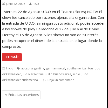
junio 12, 2008
RISE!
Viernes 22 de Agosto U.D.O en El Teatro (Flores) NOTA: El
show fue cancelado por razones ajenas a la organización. Con
la entrada de U.D.O, sin ningún costo adicional, podés acceder
a los shows de Joey Belladonna el 27 de Julio y al de Divine
Heresy el 15 de Agosto. Si los shows no son de tu interés
podés recuperar el dinero de la entrada en el lugar donde la
compraste.
LEER MÁS
,
,
Inicio
accept argentina
german metal
southamerican tour udo
,
,
,
,
dirkschneider
u.d.o argentina
u.d.o buenos aires
u.d.o.
udo
dirkschneider sudamérica
Deja un comentario
Navegación
Entradas anteriores
de
entradas