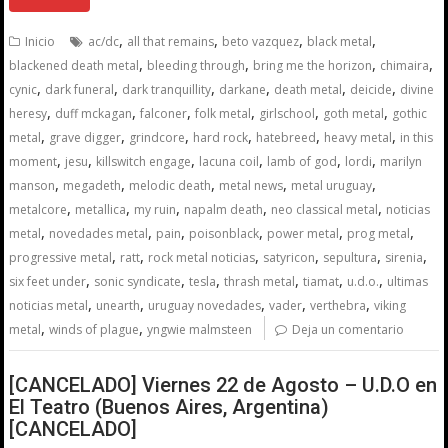
,
,
,
,
Inicio
ac/dc
all that remains
beto vazquez
black metal
,
,
,
,
blackened death metal
bleeding through
bring me the horizon
chimaira
,
,
,
,
,
,
cynic
dark funeral
dark tranquillity
darkane
death metal
deicide
divine
,
,
,
,
,
,
heresy
duff mckagan
falconer
folk metal
girlschool
goth metal
gothic
,
,
,
,
,
,
metal
grave digger
grindcore
hard rock
hatebreed
heavy metal
in this
,
,
,
,
,
,
moment
jesu
killswitch engage
lacuna coil
lamb of god
lordi
marilyn
,
,
,
,
,
manson
megadeth
melodic death
metal news
metal uruguay
,
,
,
,
,
metalcore
metallica
my ruin
napalm death
neo classical metal
noticias
,
,
,
,
,
,
metal
novedades metal
pain
poisonblack
power metal
prog metal
,
,
,
,
,
,
progressive metal
ratt
rock metal noticias
satyricon
sepultura
sirenia
,
,
,
,
,
,
six feet under
sonic syndicate
tesla
thrash metal
tiamat
u.d.o.
ultimas
,
,
,
,
,
noticias metal
unearth
uruguay novedades
vader
verthebra
viking
,
,
metal
winds of plague
yngwie malmsteen
Deja un comentario
[CANCELADO] Viernes 22 de Agosto – U.D.O en
El Teatro (Buenos Aires, Argentina)
[CANCELADO]