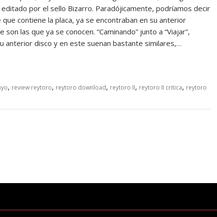
editado por el sello Bizarro. Paradójicamente, podríamos decir
e que contiene la placa, ya se encontraban en su anterior
 son las que ya se conocen. “Caminando” junto a “Viajar”,
 anterior disco y en este suenan bastante similares,…
,
,
,
,
,
ayo
review reytoro
reytoro download
reytoro II
reytoro II critica
reytoro