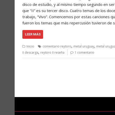
disco de estudio, y al mismo tiempo segundo en ser 
que “II” es su tercer disco. Cuatro temas de los doc
trabajo, “Vivo”. Comencemos por estas canciones que
fueron los temas que más repercusión tuvieron de su
LEER MÁS
,
,
Inicio
comentario reytoro
metal uruguay
metal urugu
,
II descarga
reytoro II reseña
1 comentario