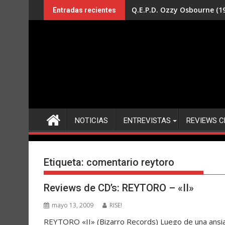
Saltar
Q.E.P.D. Ozzy Osbourne (19
Entradas recientes
al
contenido
NOTICIAS
ENTREVISTAS
REVIEWS C
Etiqueta:
comentario reytoro
Reviews de CD’s: REYTORO – «II»
mayo 13, 2009
RISE!
REYTORO «II» (Bizarro Records) Luego de una ansia