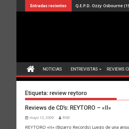
Saltar
Q.E.P.D. Ozzy Osbourne (19
Entradas recientes
al
contenido
NOTICIAS
ENTREVISTAS
REVIEWS C
Etiqueta:
review reytoro
Reviews de CD’s: REYTORO – «II»
mayo 13, 2009
RISE!
REYTORO «II» (Bizarro Records) Luego de una ansia