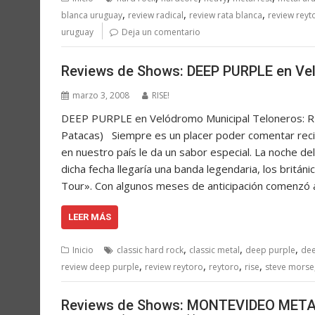
,
,
,
blanca uruguay
review radical
review rata blanca
review reyt
uruguay
Deja un comentario
Reviews de Shows: DEEP PURPLE en Ve
marzo 3, 2008
RISE!
DEEP PURPLE en Velódromo Municipal Teloneros: 
Patacas) Siempre es un placer poder comentar recit
en nuestro país le da un sabor especial. La noche d
dicha fecha llegaría una banda legendaria, los britá
Tour». Con algunos meses de anticipación comenzó a
LEER MÁS
,
,
,
Inicio
classic hard rock
classic metal
deep purple
dee
,
,
,
,
review deep purple
review reytoro
reytoro
rise
steve morse
Reviews de Shows: MONTEVIDEO METAL