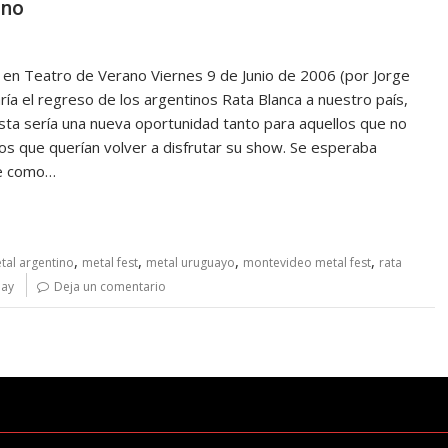
ano
 Teatro de Verano Viernes 9 de Junio de 2006 (por Jorge
ría el regreso de los argentinos Rata Blanca a nuestro país,
Esta sería una nueva oportunidad tanto para aquellos que no
los que querían volver a disfrutar su show. Se esperaba
ue como…
,
,
,
,
tal argentino
metal fest
metal uruguayo
montevideo metal fest
rata
uay
Deja un comentario