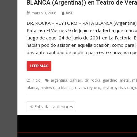
BLANCA (Argentina)) en Teatro de Ver
marzo 3, 2008
RISE!
DR. ROCKA – REYTORO – RATA BLANCA (Argentina) en
Patacas) El Viernes 9 de Junio era la fecha que marca
luego de aquel 24 de Junio de 2001 en La Factoría. 
habían podido asistir en aquella ocasión, como para 
bastante cantidad de público para este show, ya q
LEER MÁS
,
,
,
,
,
Inicio
argentina
barilari
dr. rocka
giardino
metal
me
,
,
,
,
,
blanca
review rata blanca
review reytoro
reytoro
rise
urug
Navegación
Entradas anteriores
de
entradas