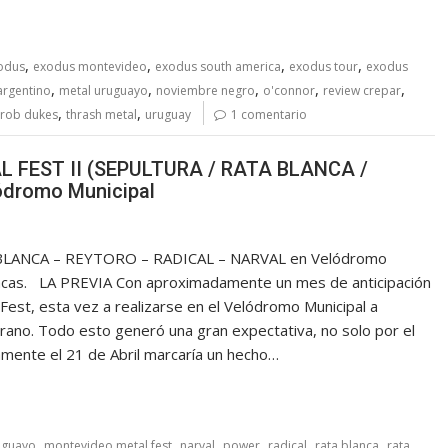
,
,
,
,
odus
exodus montevideo
exodus south america
exodus tour
exodus
,
,
,
,
,
argentino
metal uruguayo
noviembre negro
o'connor
review crepar
,
,
rob dukes
thrash metal
uruguay
1 comentario
 FEST II (SEPULTURA / RATA BLANCA /
ódromo Municipal
LANCA – REYTORO – RADICAL – NARVAL en Velódromo
tacas. LA PREVIA Con aproximadamente un mes de anticipación
Fest, esta vez a realizarse en el Velódromo Municipal a
erano. Todo esto generó una gran expectativa, no solo por el
amente el 21 de Abril marcaría un hecho…
,
,
,
,
,
,
uguayo
montevideo metal fest
narval
power
radical
rata blanca
rata