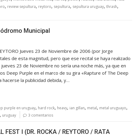
,
,
,
,
,
,
oro
review sepultura
reytoro
sepultura
sepultura uruguay
thrash
lódromo Municipal
REYTORO Jueves 23 de Noviembre de 2006 (por Jorge
ales de esta magnitud, pero que ese recital se haya realizado
el jueves 23 de Noviembre no sería una noche más, ya que en
nicos Deep Purple en el marco de su gira «Rapture of The Deep
 hacerse la publicidad debida, y…
,
,
,
,
,
,
p purple en uruguay
hard rock
heavy
ian gillan
metal
metal uruguayo
,
uruguay
3 comentarios
 FEST I (DR. ROCKA / REYTORO / RATA