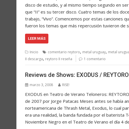
disco de estudio, y al mismo tiempo segundo en ser 
que “II” es su tercer disco. Cuatro temas de los doc
trabajo, “Vivo”. Comencemos por estas canciones que
fueron los temas que más repercusión tuvieron de su
LEER MÁS
,
,
Inicio
comentario reytoro
metal uruguay
metal urugu
,
II descarga
reytoro II reseña
1 comentario
Reviews de Shows: EXODUS / REYTORO 
marzo 3, 2008
RISE!
EXODUS en Teatro de Verano Teloneros: REYTORO
de 2007 por Jorge Patacas Meses antes se había anu
norteamericana de Thrash Metal, Exodus, lo cual pa
era una realidad, la banda fundada por el baterista
Noviembre Negro en el Teatro de Verano el día 4 de 