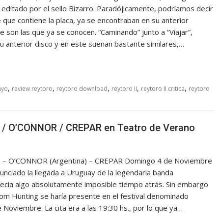
editado por el sello Bizarro. Paradójicamente, podríamos decir
e que contiene la placa, ya se encontraban en su anterior
 son las que ya se conocen. “Caminando” junto a “Viajar”,
 anterior disco y en este suenan bastante similares,…
,
,
,
,
,
ayo
review reytoro
reytoro download
reytoro II
reytoro II critica
reytoro
/ O’CONNOR / CREPAR en Teatro de Verano
 – O’CONNOR (Argentina) – CREPAR Domingo 4 de Noviembre
nciado la llegada a Uruguay de la legendaria banda
recía algo absolutamente imposible tiempo atrás. Sin embargo
 Tom Hunting se haría presente en el festival denominado
Noviembre. La cita era a las 19:30 hs., por lo que ya…