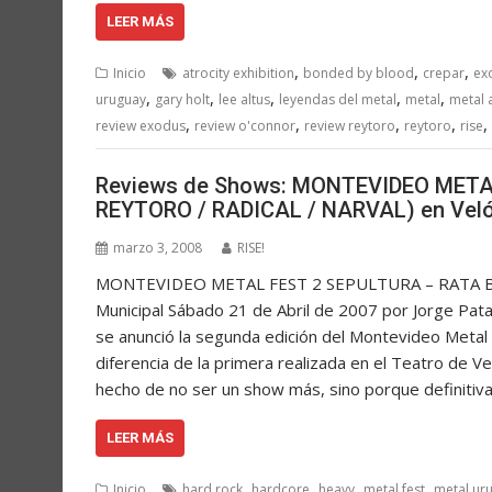
LEER MÁS
,
,
,
Inicio
atrocity exhibition
bonded by blood
crepar
ex
,
,
,
,
,
uruguay
gary holt
lee altus
leyendas del metal
metal
metal 
,
,
,
,
,
review exodus
review o'connor
review reytoro
reytoro
rise
Reviews de Shows: MONTEVIDEO METAL
REYTORO / RADICAL / NARVAL) en Vel
marzo 3, 2008
RISE!
MONTEVIDEO METAL FEST 2 SEPULTURA – RATA B
Municipal Sábado 21 de Abril de 2007 por Jorge Pa
se anunció la segunda edición del Montevideo Metal 
diferencia de la primera realizada en el Teatro de V
hecho de no ser un show más, sino porque definitiv
LEER MÁS
,
,
,
,
Inicio
hard rock
hardcore
heavy
metal fest
metal ur