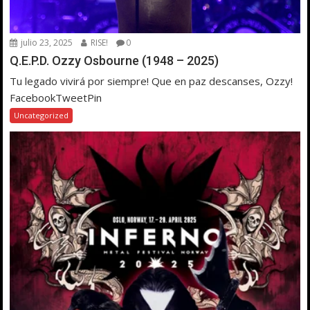
julio 23, 2025
RISE!
0
Q.E.P.D. Ozzy Osbourne (1948 – 2025)
Tu legado vivirá por siempre! Que en paz descanses, Ozzy!
FacebookTweetPin
Uncategorized