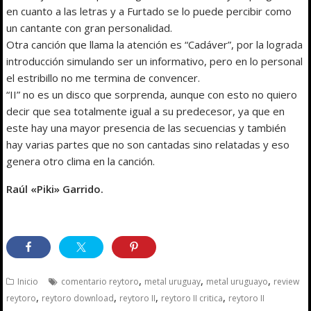
en cuanto a las letras y a Furtado se lo puede percibir como
un cantante con gran personalidad.
Otra canción que llama la atención es “Cadáver”, por la lograda
introducción simulando ser un informativo, pero en lo personal
el estribillo no me termina de convencer.
“II” no es un disco que sorprenda, aunque con esto no quiero
decir que sea totalmente igual a su predecesor, ya que en
este hay una mayor presencia de las secuencias y también
hay varias partes que no son cantadas sino relatadas y eso
genera otro clima en la canción.
Raúl «Piki» Garrido.
,
,
,
Inicio
comentario reytoro
metal uruguay
metal uruguayo
review
,
,
,
,
reytoro
reytoro download
reytoro II
reytoro II critica
reytoro II