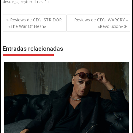
,
descarga
reytoro II reseña
Navegación
Reviews de CD’s: STRIDOR
Reviews de CD’s: WARCRY –
de
– «The War Of Flesh»
«Revolución»
entradas
Entradas relacionadas