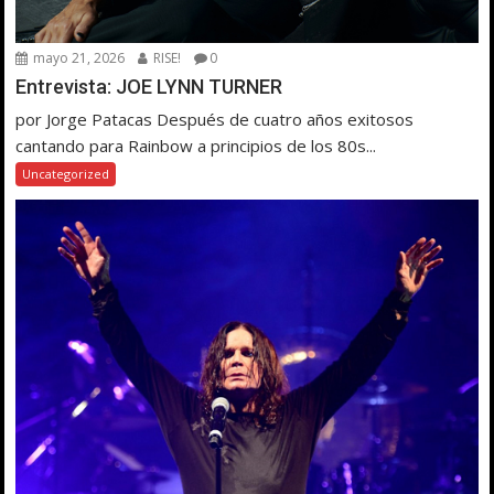
mayo 21, 2026
RISE!
0
Entrevista: JOE LYNN TURNER
por Jorge Patacas Después de cuatro años exitosos
cantando para Rainbow a principios de los 80s...
Uncategorized