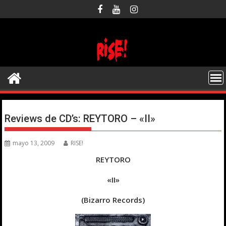
Saltar
al
contenido
Reviews de CD’s: REYTORO – «II»
mayo 13, 2009
RISE!
REYTORO
«II»
(Bizarro Records)