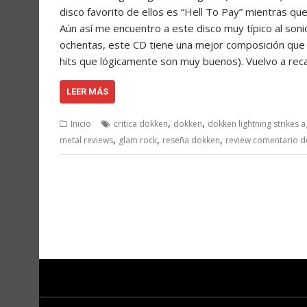
disco favorito de ellos es “Hell To Pay” mientras que
Aún así me encuentro a este disco muy típico al son
ochentas, este CD tiene una mejor composición que 
hits que lógicamente son muy buenos). Vuelvo a rec
LEER MÁS
,
,
Inicio
critica dokken
dokken
dokken lightning strikes a
,
,
,
metal reviews
glam rock
reseña dokken
review comentario 