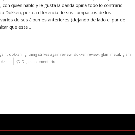
, con quien hablo y le gusta la banda opina todo lo contrario.
ido Dokken, pero a diferencia de sus compactos de los
varios de sus álbumes anteriores (dejando de lado el par de
alcar que esta…
,
,
,
,
gain
dokken lightning strikes again review
dokken review
glam metal
glam
dokken
Deja un comentario