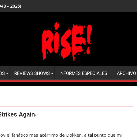
48 - 2025)
DS
REVIEWS SHOWS
INFORMES ESPECIALES
ARCHIVO
Strikes Again»
oy el fanático mas acérrimo de Dokken, a tal punto que mi