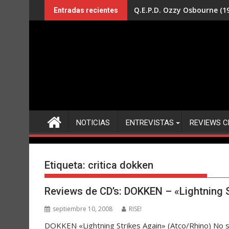
Saltar
Q.E.P.D. Ozzy Osbourne (19
Entradas recientes
al
contenido
NOTICIAS
ENTREVISTAS
REVIEWS C
Etiqueta:
critica dokken
Reviews de CD’s: DOKKEN – «Lightning 
septiembre 10, 2008
RISE!
DOKKEN «Lightning Strikes Again» (Atco/Rhino) No s