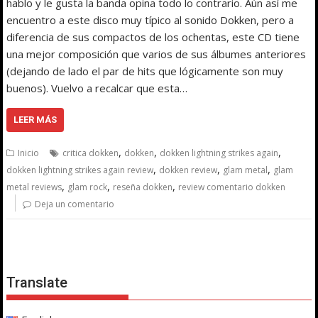
hablo y le gusta la banda opina todo lo contrario. Aún así me
encuentro a este disco muy típico al sonido Dokken, pero a
diferencia de sus compactos de los ochentas, este CD tiene
una mejor composición que varios de sus álbumes anteriores
(dejando de lado el par de hits que lógicamente son muy
buenos). Vuelvo a recalcar que esta…
LEER MÁS
,
,
,
Inicio
critica dokken
dokken
dokken lightning strikes again
,
,
,
dokken lightning strikes again review
dokken review
glam metal
glam
,
,
,
metal reviews
glam rock
reseña dokken
review comentario dokken
Deja un comentario
Translate