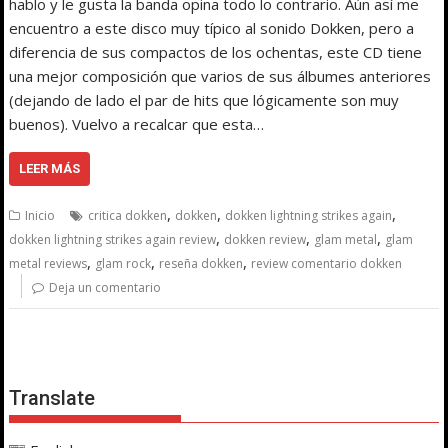
hablo y le gusta la banda opina todo lo contrario. Aún así me
encuentro a este disco muy típico al sonido Dokken, pero a
diferencia de sus compactos de los ochentas, este CD tiene
una mejor composición que varios de sus álbumes anteriores
(dejando de lado el par de hits que lógicamente son muy
buenos). Vuelvo a recalcar que esta…
LEER MÁS
,
,
,
Inicio
critica dokken
dokken
dokken lightning strikes again
,
,
,
dokken lightning strikes again review
dokken review
glam metal
glam
,
,
,
metal reviews
glam rock
reseña dokken
review comentario dokken
Deja un comentario
Translate