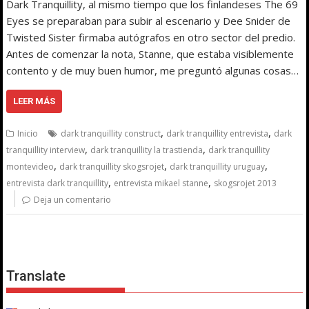
Dark Tranquillity, al mismo tiempo que los finlandeses The 69
Eyes se preparaban para subir al escenario y Dee Snider de
Twisted Sister firmaba autógrafos en otro sector del predio.
Antes de comenzar la nota, Stanne, que estaba visiblemente
contento y de muy buen humor, me preguntó algunas cosas…
LEER MÁS
,
,
Inicio
dark tranquillity construct
dark tranquillity entrevista
dark
,
,
tranquillity interview
dark tranquillity la trastienda
dark tranquillity
,
,
,
montevideo
dark tranquillity skogsrojet
dark tranquillity uruguay
,
,
entrevista dark tranquillity
entrevista mikael stanne
skogsrojet 2013
Deja un comentario
Translate