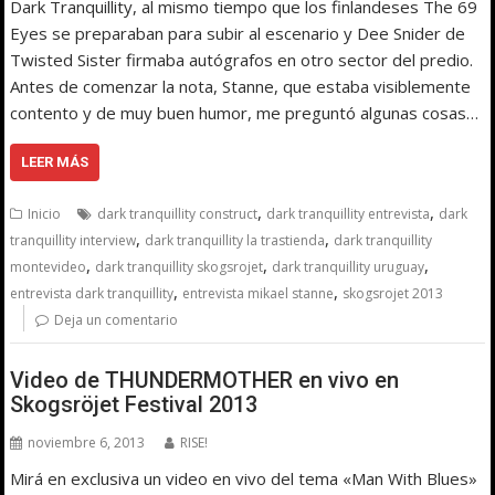
Dark Tranquillity, al mismo tiempo que los finlandeses The 69
Eyes se preparaban para subir al escenario y Dee Snider de
Twisted Sister firmaba autógrafos en otro sector del predio.
Antes de comenzar la nota, Stanne, que estaba visiblemente
contento y de muy buen humor, me preguntó algunas cosas…
LEER MÁS
,
,
Inicio
dark tranquillity construct
dark tranquillity entrevista
dark
,
,
tranquillity interview
dark tranquillity la trastienda
dark tranquillity
,
,
,
montevideo
dark tranquillity skogsrojet
dark tranquillity uruguay
,
,
entrevista dark tranquillity
entrevista mikael stanne
skogsrojet 2013
Deja un comentario
Video de THUNDERMOTHER en vivo en
Skogsröjet Festival 2013
noviembre 6, 2013
RISE!
Mirá en exclusiva un video en vivo del tema «Man With Blues»