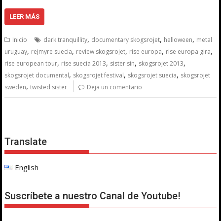
LEER MÁS
,
,
,
Inicio
dark tranquillity
documentary skogsrojet
helloween
metal
,
,
,
,
,
uruguay
rejmyre suecia
review skogsrojet
rise europa
rise europa gira
,
,
,
,
rise european tour
rise suecia 2013
sister sin
skogsrojet 2013
,
,
,
skogsrojet documental
skogsrojet festival
skogsrojet suecia
skogsrojet
,
sweden
twisted sister
Deja un comentario
Translate
English
Suscríbete a nuestro Canal de Youtube!