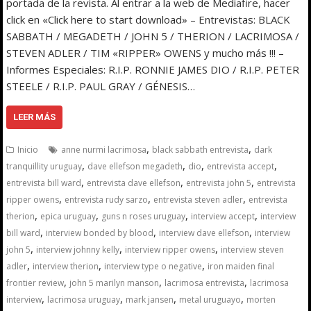
portada de la revista. Al entrar a la web de Mediafire, hacer
click en «Click here to start download» – Entrevistas: BLACK
SABBATH / MEGADETH / JOHN 5 / THERION / LACRIMOSA /
STEVEN ADLER / TIM «RIPPER» OWENS y mucho más !!! –
Informes Especiales: R.I.P. RONNIE JAMES DIO / R.I.P. PETER
STEELE / R.I.P. PAUL GRAY / GÉNESIS…
LEER MÁS
,
,
Inicio
anne nurmi lacrimosa
black sabbath entrevista
dark
,
,
,
,
tranquillity uruguay
dave ellefson megadeth
dio
entrevista accept
,
,
,
entrevista bill ward
entrevista dave ellefson
entrevista john 5
entrevista
,
,
,
ripper owens
entrevista rudy sarzo
entrevista steven adler
entrevista
,
,
,
,
therion
epica uruguay
guns n roses uruguay
interview accept
interview
,
,
,
bill ward
interview bonded by blood
interview dave ellefson
interview
,
,
,
john 5
interview johnny kelly
interview ripper owens
interview steven
,
,
,
adler
interview therion
interview type o negative
iron maiden final
,
,
,
frontier review
john 5 marilyn manson
lacrimosa entrevista
lacrimosa
,
,
,
,
interview
lacrimosa uruguay
mark jansen
metal uruguayo
morten