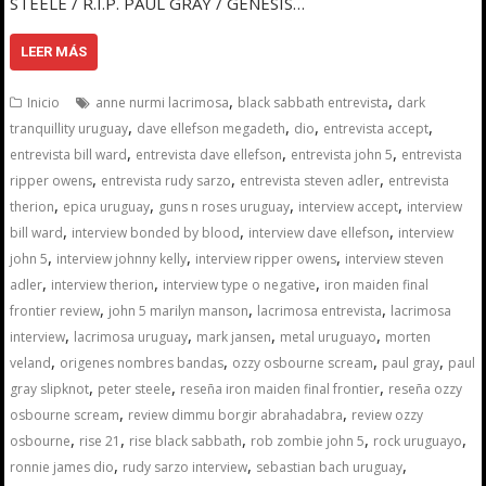
STEELE / R.I.P. PAUL GRAY / GÉNESIS…
LEER MÁS
,
,
Inicio
anne nurmi lacrimosa
black sabbath entrevista
dark
,
,
,
,
tranquillity uruguay
dave ellefson megadeth
dio
entrevista accept
,
,
,
entrevista bill ward
entrevista dave ellefson
entrevista john 5
entrevista
,
,
,
ripper owens
entrevista rudy sarzo
entrevista steven adler
entrevista
,
,
,
,
therion
epica uruguay
guns n roses uruguay
interview accept
interview
,
,
,
bill ward
interview bonded by blood
interview dave ellefson
interview
,
,
,
john 5
interview johnny kelly
interview ripper owens
interview steven
,
,
,
adler
interview therion
interview type o negative
iron maiden final
,
,
,
frontier review
john 5 marilyn manson
lacrimosa entrevista
lacrimosa
,
,
,
,
interview
lacrimosa uruguay
mark jansen
metal uruguayo
morten
,
,
,
,
veland
origenes nombres bandas
ozzy osbourne scream
paul gray
paul
,
,
,
gray slipknot
peter steele
reseña iron maiden final frontier
reseña ozzy
,
,
osbourne scream
review dimmu borgir abrahadabra
review ozzy
,
,
,
,
,
osbourne
rise 21
rise black sabbath
rob zombie john 5
rock uruguayo
,
,
,
ronnie james dio
rudy sarzo interview
sebastian bach uruguay