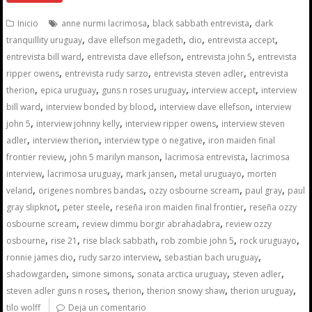
,
,
Inicio
anne nurmi lacrimosa
black sabbath entrevista
dark
,
,
,
,
tranquillity uruguay
dave ellefson megadeth
dio
entrevista accept
,
,
,
entrevista bill ward
entrevista dave ellefson
entrevista john 5
entrevista
,
,
,
ripper owens
entrevista rudy sarzo
entrevista steven adler
entrevista
,
,
,
,
therion
epica uruguay
guns n roses uruguay
interview accept
interview
,
,
,
bill ward
interview bonded by blood
interview dave ellefson
interview
,
,
,
john 5
interview johnny kelly
interview ripper owens
interview steven
,
,
,
adler
interview therion
interview type o negative
iron maiden final
,
,
,
frontier review
john 5 marilyn manson
lacrimosa entrevista
lacrimosa
,
,
,
,
interview
lacrimosa uruguay
mark jansen
metal uruguayo
morten
,
,
,
,
veland
origenes nombres bandas
ozzy osbourne scream
paul gray
paul
,
,
,
gray slipknot
peter steele
reseña iron maiden final frontier
reseña ozzy
,
,
osbourne scream
review dimmu borgir abrahadabra
review ozzy
,
,
,
,
,
osbourne
rise 21
rise black sabbath
rob zombie john 5
rock uruguayo
,
,
,
ronnie james dio
rudy sarzo interview
sebastian bach uruguay
,
,
,
,
shadowgarden
simone simons
sonata arctica uruguay
steven adler
,
,
,
,
steven adler guns n roses
therion
therion snowy shaw
therion uruguay
tilo wolff
Deja un comentario