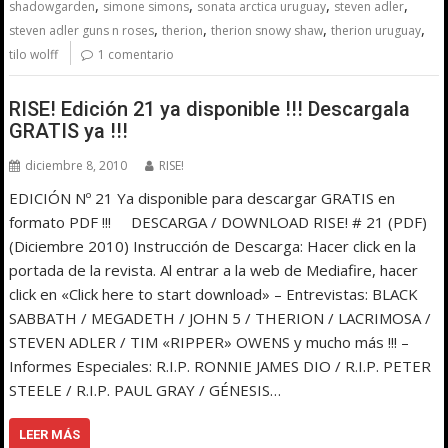
,
,
,
,
shadowgarden
simone simons
sonata arctica uruguay
steven adler
,
,
,
,
steven adler guns n roses
therion
therion snowy shaw
therion uruguay
tilo wolff
1 comentario
RISE! Edición 21 ya disponible !!! Descargala
GRATIS ya !!!
diciembre 8, 2010
RISE!
EDICIÓN Nº 21 Ya disponible para descargar GRATIS en
formato PDF !!! DESCARGA / DOWNLOAD RISE! # 21 (PDF)
(Diciembre 2010) Instrucción de Descarga: Hacer click en la
portada de la revista. Al entrar a la web de Mediafire, hacer
click en «Click here to start download» – Entrevistas: BLACK
SABBATH / MEGADETH / JOHN 5 / THERION / LACRIMOSA /
STEVEN ADLER / TIM «RIPPER» OWENS y mucho más !!! –
Informes Especiales: R.I.P. RONNIE JAMES DIO / R.I.P. PETER
STEELE / R.I.P. PAUL GRAY / GÉNESIS…
LEER MÁS