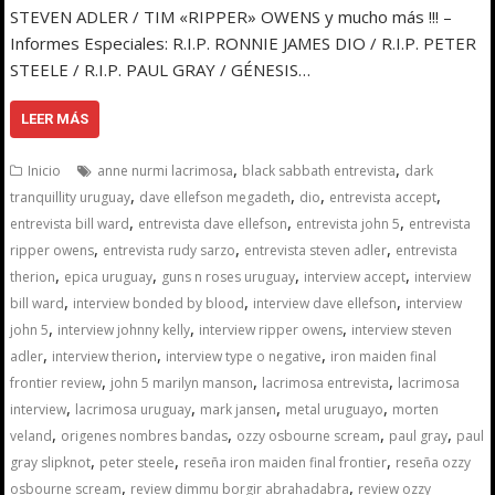
STEVEN ADLER / TIM «RIPPER» OWENS y mucho más !!! –
Informes Especiales: R.I.P. RONNIE JAMES DIO / R.I.P. PETER
STEELE / R.I.P. PAUL GRAY / GÉNESIS…
LEER MÁS
,
,
Inicio
anne nurmi lacrimosa
black sabbath entrevista
dark
,
,
,
,
tranquillity uruguay
dave ellefson megadeth
dio
entrevista accept
,
,
,
entrevista bill ward
entrevista dave ellefson
entrevista john 5
entrevista
,
,
,
ripper owens
entrevista rudy sarzo
entrevista steven adler
entrevista
,
,
,
,
therion
epica uruguay
guns n roses uruguay
interview accept
interview
,
,
,
bill ward
interview bonded by blood
interview dave ellefson
interview
,
,
,
john 5
interview johnny kelly
interview ripper owens
interview steven
,
,
,
adler
interview therion
interview type o negative
iron maiden final
,
,
,
frontier review
john 5 marilyn manson
lacrimosa entrevista
lacrimosa
,
,
,
,
interview
lacrimosa uruguay
mark jansen
metal uruguayo
morten
,
,
,
,
veland
origenes nombres bandas
ozzy osbourne scream
paul gray
paul
,
,
,
gray slipknot
peter steele
reseña iron maiden final frontier
reseña ozzy
,
,
osbourne scream
review dimmu borgir abrahadabra
review ozzy