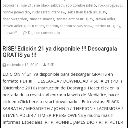
,
,
,
,
,
osbourne
rise 21
rise black sabbath
rob zombie john 5
rock uruguayo
,
,
,
ronnie james dio
rudy sarzo interview
sebastian bach uruguay
,
,
,
,
shadowgarden
simone simons
sonata arctica uruguay
steven adler
,
,
,
,
steven adler guns n roses
therion
therion snowy shaw
therion uruguay
tilo wolff
Deja un comentario
RISE! Edición 21 ya disponible !!! Descargala
GRATIS ya !!!
diciembre 13, 2010
RISE!
EDICIÓN Nº 21 Ya disponible para descargar GRATIS en
formato PDF !!! DESCARGA / DOWNLOAD RISE! # 21 (PDF)
(Diciembre 2010) Instrucción de Descarga: Hacer click en la
portada de la revista. Al entrar a la web de Mediafire, hacer
click en «Click here to start download» – Entrevistas: BLACK
SABBATH / MEGADETH / JOHN 5 / THERION / LACRIMOSA /
STEVEN ADLER / TIM «RIPPER» OWENS y mucho más !!! –
Informes Especiales: R.I.P. RONNIE JAMES DIO / R.I.P. PETER