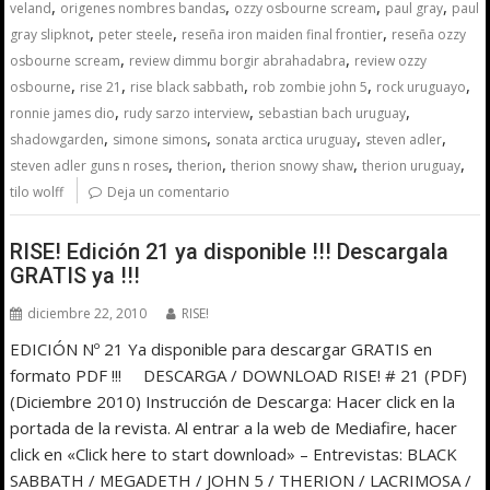
,
,
,
,
veland
origenes nombres bandas
ozzy osbourne scream
paul gray
paul
,
,
,
gray slipknot
peter steele
reseña iron maiden final frontier
reseña ozzy
,
,
osbourne scream
review dimmu borgir abrahadabra
review ozzy
,
,
,
,
,
osbourne
rise 21
rise black sabbath
rob zombie john 5
rock uruguayo
,
,
,
ronnie james dio
rudy sarzo interview
sebastian bach uruguay
,
,
,
,
shadowgarden
simone simons
sonata arctica uruguay
steven adler
,
,
,
,
steven adler guns n roses
therion
therion snowy shaw
therion uruguay
tilo wolff
Deja un comentario
RISE! Edición 21 ya disponible !!! Descargala
GRATIS ya !!!
diciembre 22, 2010
RISE!
EDICIÓN Nº 21 Ya disponible para descargar GRATIS en
formato PDF !!! DESCARGA / DOWNLOAD RISE! # 21 (PDF)
(Diciembre 2010) Instrucción de Descarga: Hacer click en la
portada de la revista. Al entrar a la web de Mediafire, hacer
click en «Click here to start download» – Entrevistas: BLACK
SABBATH / MEGADETH / JOHN 5 / THERION / LACRIMOSA /