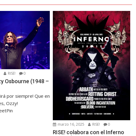
5
RISE!
0
zzy Osbourne (1948 –
virá por siempre! Que en
s, Ozzy!
eetPin
marzo 16, 2025
RISE!
0
RISE! colabora con el Inferno