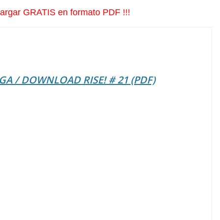
cargar GRATIS en formato PDF !!!
A / DOWNLOAD RISE! # 21 (PDF)
(Diciembre 2010)
Instrucción de Descarga:
rtada de la revista. Al entrar a la web de Mediafire,
click en «Click here to start download»
MEGADETH / JOHN 5 / THERION / LACRIMOSA /
M «RIPPER» OWENS y mucho más !!!
es: