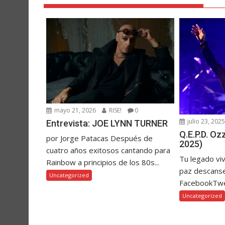
mayo 21, 2026
RISE!
0
julio 23, 202
Entrevista: JOE LYNN TURNER
Q.E.P.D. O
por Jorge Patacas Después de
2025)
cuatro años exitosos cantando para
Tu legado vi
Rainbow a principios de los 80s...
paz descanse
Uncategorized
FacebookTw
Uncategorized