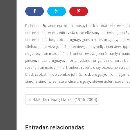
,
,
Inicio
anne nurmi lacrimosa
black sabbath entrevista
,
,
,
entrevista bill ward
entrevista dave ellefson
entrevista john 5
,
,
,
entrevista therion
epica uruguay
guns n roses uruguay
interv
,
,
,
ellefson
interview john 5
interview johnny kelly
interview ripp
,
,
negative
iron maiden final frontier review
john 5 marilyn man
,
,
,
jansen
metal uruguayo
morten veland
origenes nombres ba
,
reseña iron maiden final frontier
reseña ozzy osbourne screa
,
,
,
black sabbath
rob zombie john 5
rock uruguayo
ronnie jame
,
,
,
simone simons
sonata arctica uruguay
steven adler
steven a
Navegación
R.I.P. Dimebag Darrell (1966-2004)
de
entradas
Entradas relacionadas