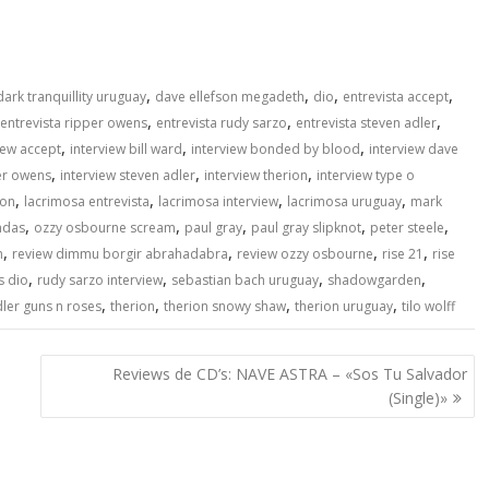
,
,
,
,
dark tranquillity uruguay
dave ellefson megadeth
dio
entrevista accept
,
,
,
entrevista ripper owens
entrevista rudy sarzo
entrevista steven adler
,
,
,
iew accept
interview bill ward
interview bonded by blood
interview dave
,
,
,
er owens
interview steven adler
interview therion
interview type o
,
,
,
,
son
lacrimosa entrevista
lacrimosa interview
lacrimosa uruguay
mark
,
,
,
,
,
ndas
ozzy osbourne scream
paul gray
paul gray slipknot
peter steele
,
,
,
,
m
review dimmu borgir abrahadabra
review ozzy osbourne
rise 21
rise
,
,
,
,
s dio
rudy sarzo interview
sebastian bach uruguay
shadowgarden
,
,
,
,
dler guns n roses
therion
therion snowy shaw
therion uruguay
tilo wolff
Reviews de CD’s: NAVE ASTRA – «Sos Tu Salvador
(Single)»