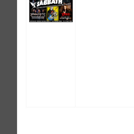
R.I.P. RONNIE JAMES
GÉNESIS OSCURA (P
– Sección Gothic:
SHADOWGARDEN /
– Reviews de Show
GUNS N’ ROSES y 
LACRIMOSA / THERI
– Reviews de CD’s,
OZZY OSBOURNE /
NAMELESS / INDIG
mucho más !!