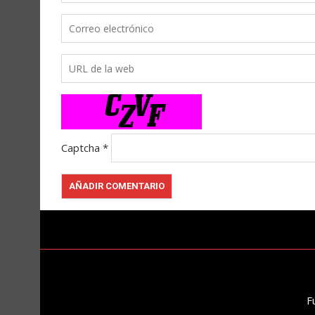
Captcha
*
F