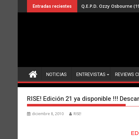
Saltar
Q.E.P.D. Ozzy Osbourne (19
Entradas recientes
al
contenido
NOTICIAS
ENTREVISTAS
REVIEWS C
RISE! Edición 21 ya disponible !!! Desca
diciembre 8, 2010
RISE!
ED