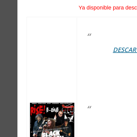
Ya disponible para des
DESCARG
Hacer click en la po
hacer 
– Entrevistas:
BLACK SABBATH / 
STEVEN ADLER / TI
– Informes Especial