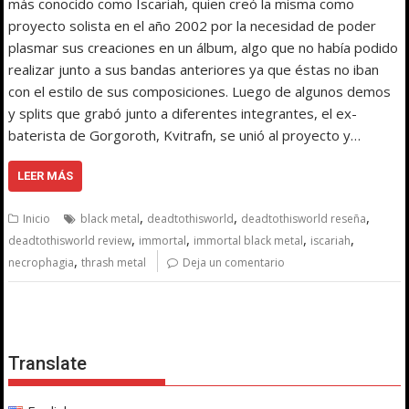
más conocido como Iscariah, quien creó la misma como
proyecto solista en el año 2002 por la necesidad de poder
plasmar sus creaciones en un álbum, algo que no había podido
realizar junto a sus bandas anteriores ya que éstas no iban
con el estilo de sus composiciones. Luego de algunos demos
y splits que grabó junto a diferentes integrantes, el ex-
baterista de Gorgoroth, Kvitrafn, se unió al proyecto y…
LEER MÁS
,
,
,
Inicio
black metal
deadtothisworld
deadtothisworld reseña
,
,
,
,
deadtothisworld review
immortal
immortal black metal
iscariah
,
necrophagia
thrash metal
Deja un comentario
Translate