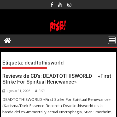
Saltar
al
contenido
Etiqueta:
deadtothisworld
Reviews de CD’s: DEADTOTHISWORLD – «First
Strike For Spiritual Renewance»
agosto 31, 2008
RISE!
DEADTOTHISWORLD «First Strike For Spiritual Renewance»
(Karisma/Dark Essence Records) Deadtothisworld es la
banda del ex-Immortal y actual Necrophagia, Stian Smorholm,