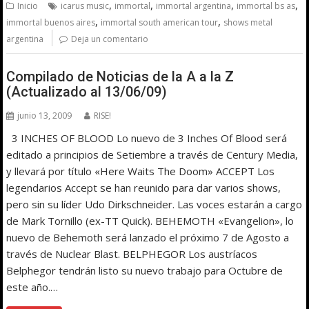
,
,
,
,
Inicio
icarus music
immortal
immortal argentina
immortal bs as
,
,
immortal buenos aires
immortal south american tour
shows metal
argentina
Deja un comentario
Compilado de Noticias de la A a la Z
(Actualizado al 13/06/09)
junio 13, 2009
RISE!
3 INCHES OF BLOOD Lo nuevo de 3 Inches Of Blood será
editado a principios de Setiembre a través de Century Media,
y llevará por título «Here Waits The Doom» ACCEPT Los
legendarios Accept se han reunido para dar varios shows,
pero sin su líder Udo Dirkschneider. Las voces estarán a cargo
de Mark Tornillo (ex-TT Quick). BEHEMOTH «Evangelion», lo
nuevo de Behemoth será lanzado el próximo 7 de Agosto a
través de Nuclear Blast. BELPHEGOR Los austríacos
Belphegor tendrán listo su nuevo trabajo para Octubre de
este año.…