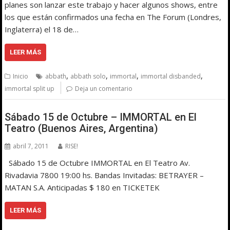
planes son lanzar este trabajo y hacer algunos shows, entre
los que están confirmados una fecha en The Forum (Londres,
Inglaterra) el 18 de…
LEER MÁS
,
,
,
,
Inicio
abbath
abbath solo
immortal
immortal disbanded
immortal split up
Deja un comentario
Sábado 15 de Octubre – IMMORTAL en El
Teatro (Buenos Aires, Argentina)
abril 7, 2011
RISE!
Sábado 15 de Octubre IMMORTAL en El Teatro Av.
Rivadavia 7800 19:00 hs. Bandas Invitadas: BETRAYER –
MATAN S.A. Anticipadas $ 180 en TICKETEK
LEER MÁS