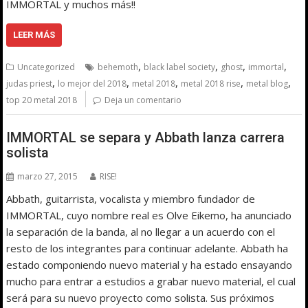
IMMORTAL y muchos más!!
LEER MÁS
,
,
,
,
Uncategorized
behemoth
black label society
ghost
immortal
,
,
,
,
,
judas priest
lo mejor del 2018
metal 2018
metal 2018 rise
metal blog
top 20 metal 2018
Deja un comentario
IMMORTAL se separa y Abbath lanza carrera
solista
marzo 27, 2015
RISE!
Abbath, guitarrista, vocalista y miembro fundador de
IMMORTAL, cuyo nombre real es Olve Eikemo, ha anunciado
la separación de la banda, al no llegar a un acuerdo con el
resto de los integrantes para continuar adelante. Abbath ha
estado componiendo nuevo material y ha estado ensayando
mucho para entrar a estudios a grabar nuevo material, el cual
será para su nuevo proyecto como solista. Sus próximos