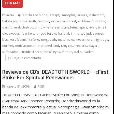
LEER MÁS
,
,
,
,
,
Inicio
3 inches of blood
accept
amorphis
arkaea
behemoth
,
,
,
,
,
belphegor
brutal truth
burzum
carpathian forest
children of bodom
,
,
,
,
,
dark funeral
destruction
divine heresy
dying fetus
epica
every time i
,
,
,
,
,
,
,
die
exodus
fear factory
god forbid
halford
immortal
judas priest
,
,
,
,
,
,
,
kiss
korpiklaani
lita ford
megadeth
metal news
nevermore
nightrage
,
,
,
,
,
,
norther
noticias metal
orphaned land
ratt
resurrecturis
slayer
,
,
,
,
,
suffocation
suicide silence
the 69 eyes
therion
u.d.o.
vader
Deja un comentario
Reviews de CD’s: DEADTOTHISWORLD – «First
Strike For Spiritual Renewance»
agosto 31, 2008
RISE!
DEADTOTHISWORLD «First Strike For Spiritual Renewance»
(Karisma/Dark Essence Records) Deadtothisworld es la
banda del ex-Immortal y actual Necrophagia, Stian Smorholm,
más conocido como Iscariah, quien creó la misma como