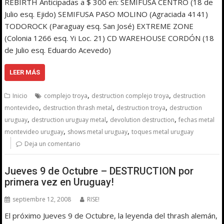
REBIRTH Anticipadas a $ 300 en: SEMIFUSA CENTRO (18 de
Julio esq. Ejido) SEMIFUSA PASO MOLINO (Agraciada 4141)
TODOROCK (Paraguay esq. San José) EXTREME ZONE
(Colonia 1266 esq. Yi Loc. 21) CD WAREHOUSE CORDÓN (18
de Julio esq. Eduardo Acevedo)
LEER MÁS
,
,
Inicio
complejo troya
destruction complejo troya
destruction
,
,
,
montevideo
destruction thrash metal
destruction troya
destruction
,
,
,
uruguay
destruction uruguay metal
devolution destruction
fechas metal
,
,
montevideo uruguay
shows metal uruguay
toques metal uruguay
Deja un comentario
Jueves 9 de Octubre – DESTRUCTION por
primera vez en Uruguay!
septiembre 12, 2008
RISE!
El próximo Jueves 9 de Octubre, la leyenda del thrash alemán,