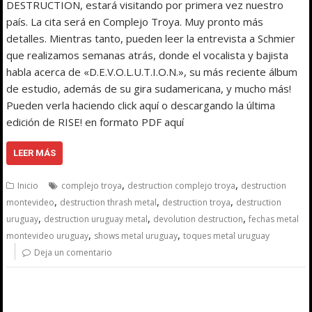
DESTRUCTION, estará visitando por primera vez nuestro
país. La cita será en Complejo Troya. Muy pronto más
detalles. Mientras tanto, pueden leer la entrevista a Schmier
que realizamos semanas atrás, donde el vocalista y bajista
habla acerca de «D.E.V.O.L.U.T.I.O.N.», su más reciente álbum
de estudio, además de su gira sudamericana, y mucho más!
Pueden verla haciendo click aquí o descargando la última
edición de RISE! en formato PDF aquí
LEER MÁS
,
,
Inicio
complejo troya
destruction complejo troya
destruction
,
,
,
montevideo
destruction thrash metal
destruction troya
destruction
,
,
,
uruguay
destruction uruguay metal
devolution destruction
fechas metal
,
,
montevideo uruguay
shows metal uruguay
toques metal uruguay
Deja un comentario