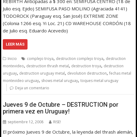
REBIRTH Anticipadas a $ 300 en: SEMIFUSA CENTRO (18 de
Julio esq. Ejido) SEMIFUSA PASO MOLINO (Agraciada 4141)
TODOROCK (Paraguay esq. San José) EXTREME ZONE
(Colonia 1266 esq. Yi Loc. 21) CD WAREHOUSE CORDÓN (18
de Julio esq. Eduardo Acevedo)
LEER MÁS
,
,
Inicio
complejo troya
destruction complejo troya
destruction
,
,
,
montevideo
destruction thrash metal
destruction troya
destruction
,
,
,
uruguay
destruction uruguay metal
devolution destruction
fechas metal
,
,
montevideo uruguay
shows metal uruguay
toques metal uruguay
Deja un comentario
Jueves 9 de Octubre – DESTRUCTION por
primera vez en Uruguay!
septiembre 12, 2008
RISE!
El próximo Jueves 9 de Octubre, la leyenda del thrash alemán,