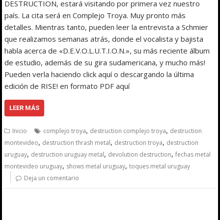
DESTRUCTION, estará visitando por primera vez nuestro
país. La cita será en Complejo Troya. Muy pronto más
detalles. Mientras tanto, pueden leer la entrevista a Schmier
que realizamos semanas atrás, donde el vocalista y bajista
habla acerca de «D.E.V.O.L.U.T.I.O.N.», su más reciente álbum
de estudio, además de su gira sudamericana, y mucho más!
Pueden verla haciendo click aquí o descargando la última
edición de RISE! en formato PDF aquí
LEER MÁS
,
,
Inicio
complejo troya
destruction complejo troya
destruction
,
,
,
montevideo
destruction thrash metal
destruction troya
destruction
,
,
,
uruguay
destruction uruguay metal
devolution destruction
fechas metal
,
,
montevideo uruguay
shows metal uruguay
toques metal uruguay
Deja un comentario