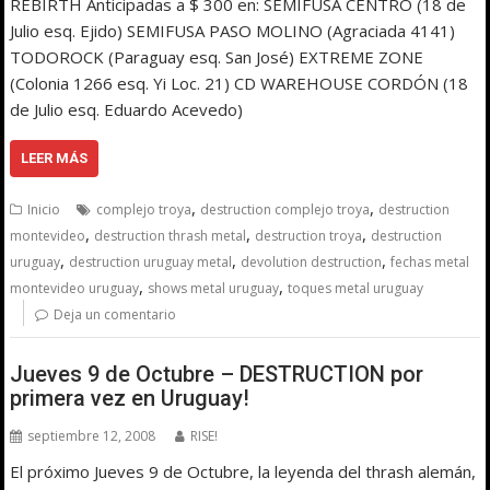
REBIRTH Anticipadas a $ 300 en: SEMIFUSA CENTRO (18 de
Julio esq. Ejido) SEMIFUSA PASO MOLINO (Agraciada 4141)
TODOROCK (Paraguay esq. San José) EXTREME ZONE
(Colonia 1266 esq. Yi Loc. 21) CD WAREHOUSE CORDÓN (18
de Julio esq. Eduardo Acevedo)
LEER MÁS
,
,
Inicio
complejo troya
destruction complejo troya
destruction
,
,
,
montevideo
destruction thrash metal
destruction troya
destruction
,
,
,
uruguay
destruction uruguay metal
devolution destruction
fechas metal
,
,
montevideo uruguay
shows metal uruguay
toques metal uruguay
Deja un comentario
Jueves 9 de Octubre – DESTRUCTION por
primera vez en Uruguay!
septiembre 12, 2008
RISE!
El próximo Jueves 9 de Octubre, la leyenda del thrash alemán,