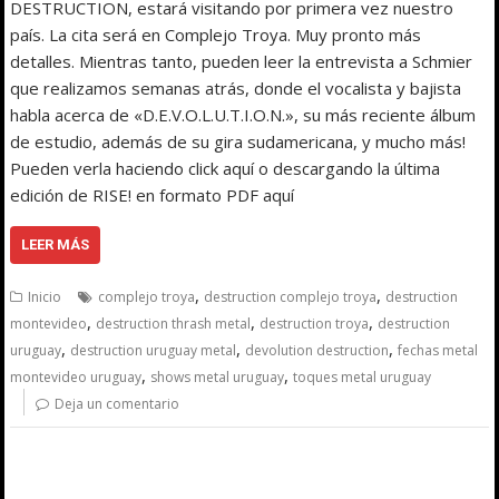
DESTRUCTION, estará visitando por primera vez nuestro
país. La cita será en Complejo Troya. Muy pronto más
detalles. Mientras tanto, pueden leer la entrevista a Schmier
que realizamos semanas atrás, donde el vocalista y bajista
habla acerca de «D.E.V.O.L.U.T.I.O.N.», su más reciente álbum
de estudio, además de su gira sudamericana, y mucho más!
Pueden verla haciendo click aquí o descargando la última
edición de RISE! en formato PDF aquí
LEER MÁS
,
,
Inicio
complejo troya
destruction complejo troya
destruction
,
,
,
montevideo
destruction thrash metal
destruction troya
destruction
,
,
,
uruguay
destruction uruguay metal
devolution destruction
fechas metal
,
,
montevideo uruguay
shows metal uruguay
toques metal uruguay
Deja un comentario