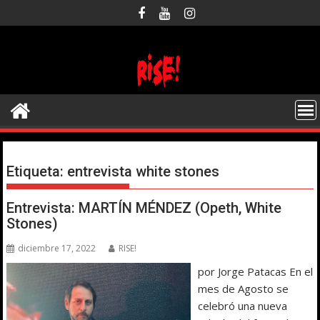
Saltar
al
contenido
Etiqueta:
entrevista white stones
Entrevista: MARTÍN MÉNDEZ (Opeth, White
Stones)
diciembre 17, 2022
RISE!
por Jorge Patacas En el
mes de Agosto se
celebró una nueva