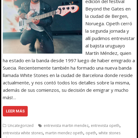
edición del festival
Beyond the Gates en
la ciudad de Bergen,
Noruega. Opeth cerró
la segunda jornada y
allí pudimos entrevistar
al bajista uruguayo
Martín Méndez, quien
ha estado en la banda desde 1997 luego de haber emigrado a
Suecia. Recientemente también ha formado una nueva banda
llamada White Stones en la ciudad de Barcelona donde reside
actualmente, y nos contó todos los detalles sobre la misma,
además de sus comienzos, su decisión de emigrar y mucho
más!…
LEER MÁS
,
,
Uncategorized
entrevista martin mendez
entrevista opeth
,
,
,
entrevista white stones
martin mendez opeth
opeth
white stones