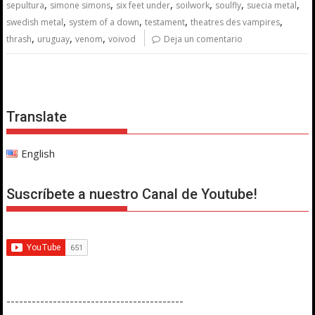
,
,
,
,
,
,
sepultura
simone simons
six feet under
soilwork
soulfly
suecia metal
,
,
,
,
swedish metal
system of a down
testament
theatres des vampires
,
,
,
thrash
uruguay
venom
voivod
Deja un comentario
Translate
English
Suscríbete a nuestro Canal de Youtube!
------------------------------------------