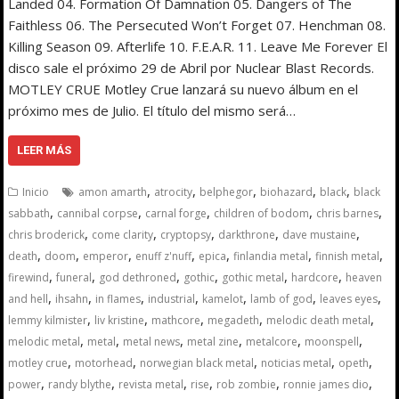
Landed 04. Formation Of Damnation 05. Dangers of The
Faithless 06. The Persecuted Won’t Forget 07. Henchman 08.
Killing Season 09. Afterlife 10. F.E.A.R. 11. Leave Me Forever El
disco sale el próximo 29 de Abril por Nuclear Blast Records.
MOTLEY CRUE Motley Crue lanzará su nuevo álbum en el
próximo mes de Julio. El título del mismo será…
LEER MÁS
,
,
,
,
,
Inicio
amon amarth
atrocity
belphegor
biohazard
black
black
,
,
,
,
,
sabbath
cannibal corpse
carnal forge
children of bodom
chris barnes
,
,
,
,
,
chris broderick
come clarity
cryptopsy
darkthrone
dave mustaine
,
,
,
,
,
,
,
death
doom
emperor
enuff z'nuff
epica
finlandia metal
finnish metal
,
,
,
,
,
,
firewind
funeral
god dethroned
gothic
gothic metal
hardcore
heaven
,
,
,
,
,
,
,
and hell
ihsahn
in flames
industrial
kamelot
lamb of god
leaves eyes
,
,
,
,
,
lemmy kilmister
liv kristine
mathcore
megadeth
melodic death metal
,
,
,
,
,
,
melodic metal
metal
metal news
metal zine
metalcore
moonspell
,
,
,
,
,
motley crue
motorhead
norwegian black metal
noticias metal
opeth
,
,
,
,
,
,
power
randy blythe
revista metal
rise
rob zombie
ronnie james dio