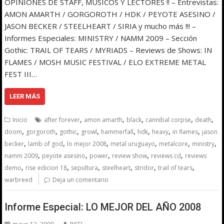
OPINIONES DE STAFF, MÚSICOS Y LECTORES !! – Entrevistas:
AMON AMARTH / GORGOROTH / HDK / PEYOTE ASESINO /
JASON BECKER / STEELHEART / SIRIA y mucho más !!! –
Informes Especiales: MINISTRY / NAMM 2009 – Sección
Gothic: TRAIL OF TEARS / MYRIADS – Reviews de Shows: IN
FLAMES / MOSH MUSIC FESTIVAL / ELO EXTREME METAL
FEST III…
LEER MÁS
,
,
,
,
,
Inicio
after forever
amon amarth
black
cannibal corpse
death
,
,
,
,
,
,
,
,
doom
gorgoroth
gothic
growl
hammerfall
hdk
heavy
in flames
jason
,
,
,
,
,
,
becker
lamb of god
lo mejor 2008
metal uruguayo
metalcore
ministry
,
,
,
,
,
namm 2009
peyote asesino
power
review show
reviews cd
reviews
,
,
,
,
,
,
demo
rise edicion 18
sepultura
steelheart
stridor
trail of tears
warbreed
Deja un comentario
Informe Especial: LO MEJOR DEL AÑO 2008