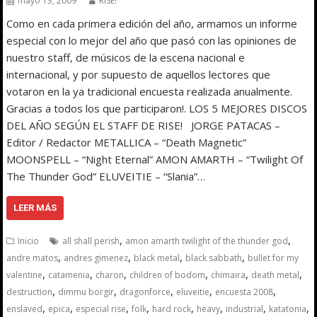
mayo 13, 2009
RISE!
Como en cada primera edición del año, armamos un informe
especial con lo mejor del año que pasó con las opiniones de
nuestro staff, de músicos de la escena nacional e
internacional, y por supuesto de aquellos lectores que
votaron en la ya tradicional encuesta realizada anualmente.
Gracias a todos los que participaron!. LOS 5 MEJORES DISCOS
DEL AÑO SEGÚN EL STAFF DE RISE! JORGE PATACAS –
Editor / Redactor METALLICA – “Death Magnetic”
MOONSPELL – “Night Eternal” AMON AMARTH – “Twilight Of
The Thunder God” ELUVEITIE – “Slania”…
LEER MÁS
,
,
Inicio
all shall perish
amon amarth twilight of the thunder god
,
,
,
,
andre matos
andres gimenez
black metal
black sabbath
bullet for my
,
,
,
,
,
,
valentine
catamenia
charon
children of bodom
chimaira
death metal
,
,
,
,
,
destruction
dimmu borgir
dragonforce
eluveitie
encuesta 2008
,
,
,
,
,
,
,
,
enslaved
epica
especial rise
folk
hard rock
heavy
industrial
katatonia