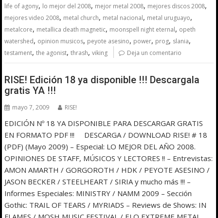
,
,
,
,
life of agony
lo mejor del 2008
mejor metal 2008
mejores discos 2008
,
,
,
,
mejores video 2008
metal church
metal nacional
metal uruguayo
,
,
,
metalcore
metallica death magnetic
moonspell night eternal
opeth
,
,
,
,
,
,
watershed
opinion musicos
peyote asesino
power
prog
slania
,
,
,
testament
the agonist
thrash
viking
Deja un comentario
RISE! Edición 18 ya disponible !!! Descargala
gratis YA !!!
mayo 7, 2009
RISE!
EDICIÓN Nº 18 YA DISPONIBLE PARA DESCARGAR GRATIS
EN FORMATO PDF !!! DESCARGA / DOWNLOAD RISE! # 18
(PDF) (Mayo 2009) – Especial: LO MEJOR DEL AÑO 2008.
OPINIONES DE STAFF, MÚSICOS Y LECTORES !! – Entrevistas:
AMON AMARTH / GORGOROTH / HDK / PEYOTE ASESINO /
JASON BECKER / STEELHEART / SIRIA y mucho más !!! –
Informes Especiales: MINISTRY / NAMM 2009 – Sección
Gothic: TRAIL OF TEARS / MYRIADS – Reviews de Shows: IN
FLAMES / MOSH MUSIC FESTIVAL / ELO EXTREME METAL