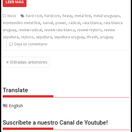
LEER MÁS
,
,
,
,
,
Inicio
hard rock
hardcore
heavy
metal fest
metal uruguayo
,
,
,
,
,
montevideo metal fest
narval
power
radical
rata blanca
rata blanca
,
,
,
,
uruguay
review radical
review rata blanca
review reytoro
review
,
,
,
,
,
sepultura
reytoro
sepultura
sepultura uruguay
thrash
uruguay
Deja un comentario
Navegación
Entradas anteriores
de
entradas
Translate
English
Suscríbete a nuestro Canal de Youtube!