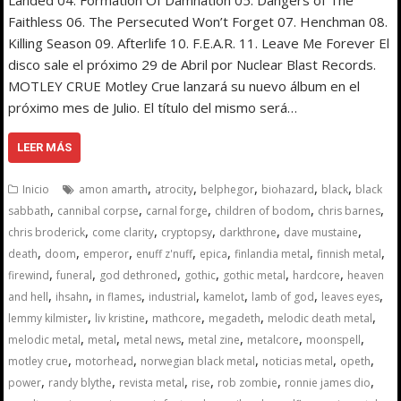
Landed 04. Formation Of Damnation 05. Dangers of The
Faithless 06. The Persecuted Won’t Forget 07. Henchman 08.
Killing Season 09. Afterlife 10. F.E.A.R. 11. Leave Me Forever El
disco sale el próximo 29 de Abril por Nuclear Blast Records.
MOTLEY CRUE Motley Crue lanzará su nuevo álbum en el
próximo mes de Julio. El título del mismo será…
LEER MÁS
,
,
,
,
,
Inicio
amon amarth
atrocity
belphegor
biohazard
black
black
,
,
,
,
,
sabbath
cannibal corpse
carnal forge
children of bodom
chris barnes
,
,
,
,
,
chris broderick
come clarity
cryptopsy
darkthrone
dave mustaine
,
,
,
,
,
,
,
death
doom
emperor
enuff z'nuff
epica
finlandia metal
finnish metal
,
,
,
,
,
,
firewind
funeral
god dethroned
gothic
gothic metal
hardcore
heaven
,
,
,
,
,
,
,
and hell
ihsahn
in flames
industrial
kamelot
lamb of god
leaves eyes
,
,
,
,
,
lemmy kilmister
liv kristine
mathcore
megadeth
melodic death metal
,
,
,
,
,
,
melodic metal
metal
metal news
metal zine
metalcore
moonspell
,
,
,
,
,
motley crue
motorhead
norwegian black metal
noticias metal
opeth
,
,
,
,
,
,
power
randy blythe
revista metal
rise
rob zombie
ronnie james dio