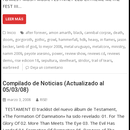
FEST III…
LEER MÁS
,
,
,
,
,
Inicio
after forever
amon amarth
black
cannibal corpse
death
,
,
,
,
,
,
,
,
doom
gorgoroth
gothic
growl
hammerfall
hdk
heavy
in flames
jason
,
,
,
,
,
,
becker
lamb of god
lo mejor 2008
metal uruguayo
metalcore
ministry
,
,
,
,
,
namm 2009
peyote asesino
power
review show
reviews cd
reviews
,
,
,
,
,
,
demo
rise edicion 18
sepultura
steelheart
stridor
trail of tears
warbreed
Deja un comentario
Compilado de Noticias (Actualizado al
05/03/08)
marzo 3, 2008
RISE!
TESTAMENT El tracklist del nuevo álbum de Testament,
«The Formation Of Damnation» ha sido revelado: 01. For The
Glory Of 02. More Than Meets The Eye 03. The Evil Has