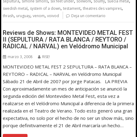
,
,
,
,
,
,
sepultura
simone simons
six feet under
soilwork
soulfly
suecia metal
,
,
,
,
swedish metal
system of a down
testament
theatres des vampires
,
,
,
thrash
uruguay
venom
voivod
Deja un comentario
Reviews de Shows: MONTEVIDEO METAL FEST
II (SEPULTURA / RATA BLANCA / REYTORO /
RADICAL / NARVAL) en Velódromo Municipal
marzo 3, 2008
RISE!
MONTEVIDEO METAL FEST 2 SEPULTURA – RATA BLANCA –
REYTORO – RADICAL – NARVAL en Velódromo Municipal
Sábado 21 de Abril de 2007 por Jorge Patacas. LA PREVIA
Con aproximadamente un mes de anticipación se anunció la
segunda edición del Montevideo Metal Fest, esta vez a
realizarse en el Velódromo Municipal a diferencia de la primera
realizada en el Teatro de Verano. Todo esto generó una gran
expectativa, no solo por el hecho de no ser un show más, sino
porque definitivamente el 21 de Abril marcaría un hecho…