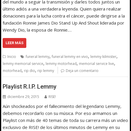
del mundo a seguir la transmisión y darles todos juntos un
último adiós a una verdadera leyenda. Quien quiera realizar
donaciones para la lucha contra el cáncer, puede dirigirse a la
fundación Ronnie James Dio Stand Up And Shout liderada por
Wendy Dio, la esposa de Ronnie.…
LEER MÁS
,
,
,
Inicio
funeral lemmy
funeral lemmy en vivo
lemmy kilmister
,
,
,
lemmy memorial service
lemmy motorhead
memorial service live
,
,
motorhead
rip dio
rip lemmy
Deja un comentario
Playlist R.I.P. Lemmy
diciembre 29, 2015
RISE!
Aún shockeados por el fallecimiento del legendario Lemmy,
debemos recordarlo con su música. Por eso armamos un
Playlist con más de 40 temas de toda su carrera más un video
exclusivo de RISE! de los últimos minutos de Lemmy en su