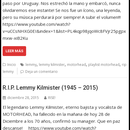
paso por Uruguay. Nos estrechó la mano y embarcó, nunca
olvidaremos ese instante! Se nos fue un ícono, una leyenda,
pero su música perdurará por siempre! A subir el volumen!!!
https://www.youtube.com/watch?
v=uCCsNHXG0EI&index=1&list=PL4kqp98jqoWc8FVjr25pgpx
mxw-xiB2Ku
LEER MÁS
,
,
,
,
Inicio
lemmy
lemmy kilmister
motorhead
playlist motorhead
rip
lemmy
Deja un comentario
R.I.P. Lemmy Kilmister (1945 – 2015)
diciembre 28, 2015
RISE!
El legendario Lemmy Kilmister, eterno bajista y vocalista de
MOTORHEAD, ha fallecido en la mañana de hoy 28 de
Diciembre a los 70 años, confirmó su manager. Que en paz
descanse! https://www.youtube.com/watch?