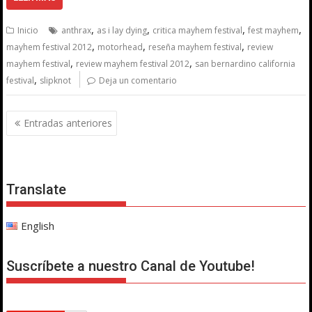
,
,
,
,
Inicio
anthrax
as i lay dying
critica mayhem festival
fest mayhem
,
,
,
mayhem festival 2012
motorhead
reseña mayhem festival
review
,
,
mayhem festival
review mayhem festival 2012
san bernardino california
,
festival
slipknot
Deja un comentario
Navegación
Entradas anteriores
de
entradas
Translate
English
Suscríbete a nuestro Canal de Youtube!