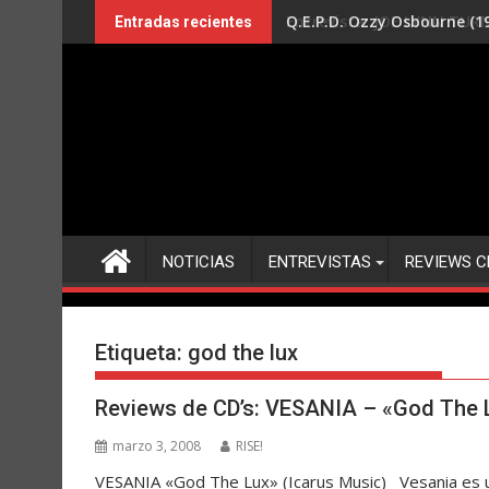
Saltar
Q.E.P.D. Ozzy Osbourne (19
Entradas recientes
al
contenido
NOTICIAS
ENTREVISTAS
REVIEWS C
Etiqueta:
god the lux
Reviews de CD’s: VESANIA – «God The 
marzo 3, 2008
RISE!
VESANIA «God The Lux» (Icarus Music) Vesania es 