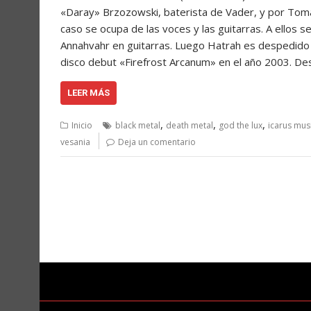
«Daray» Brzozowski, baterista de Vader, y por Tom
caso se ocupa de las voces y las guitarras. A ellos s
Annahvahr en guitarras. Luego Hatrah es despedido
disco debut «Firefrost Arcanum» en el año 2003. D
LEER MÁS
,
,
,
Inicio
black metal
death metal
god the lux
icarus mus
vesania
Deja un comentario