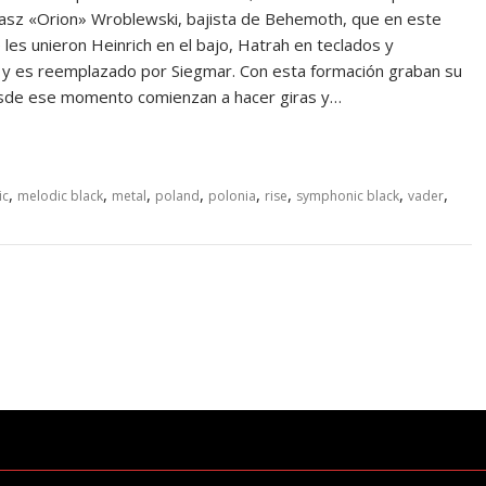
asz «Orion» Wroblewski, bajista de Behemoth, que en este
e les unieron Heinrich en el bajo, Hatrah en teclados y
 y es reemplazado por Siegmar. Con esta formación graban su
esde ese momento comienzan a hacer giras y…
,
,
,
,
,
,
,
,
ic
melodic black
metal
poland
polonia
rise
symphonic black
vader