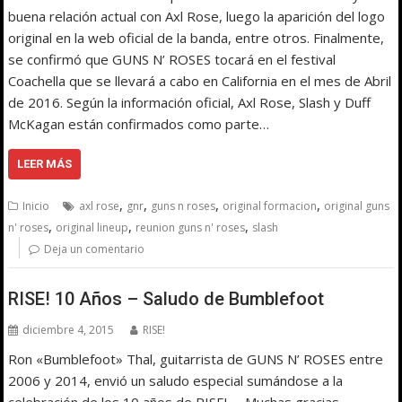
buena relación actual con Axl Rose, luego la aparición del logo
original en la web oficial de la banda, entre otros. Finalmente,
se confirmó que GUNS N’ ROSES tocará en el festival
Coachella que se llevará a cabo en California en el mes de Abril
de 2016. Según la información oficial, Axl Rose, Slash y Duff
McKagan están confirmados como parte…
LEER MÁS
,
,
,
,
Inicio
axl rose
gnr
guns n roses
original formacion
original guns
,
,
,
n' roses
original lineup
reunion guns n' roses
slash
Deja un comentario
RISE! 10 Años – Saludo de Bumblefoot
diciembre 4, 2015
RISE!
Ron «Bumblefoot» Thal, guitarrista de GUNS N’ ROSES entre
2006 y 2014, envió un saludo especial sumándose a la
celebración de los 10 años de RISE! Muchas gracias