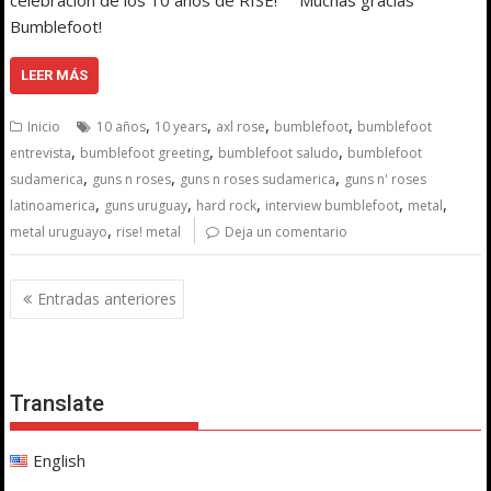
Bumblefoot!
LEER MÁS
,
,
,
,
Inicio
10 años
10 years
axl rose
bumblefoot
bumblefoot
,
,
,
entrevista
bumblefoot greeting
bumblefoot saludo
bumblefoot
,
,
,
sudamerica
guns n roses
guns n roses sudamerica
guns n' roses
,
,
,
,
,
latinoamerica
guns uruguay
hard rock
interview bumblefoot
metal
,
metal uruguayo
rise! metal
Deja un comentario
Navegación
Entradas anteriores
de
entradas
Translate
English