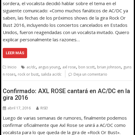
sordera, el vocalista decidió hablar sobre el tema en el
siguiente comunicado: «Como muchos fanáticos de AC/DC ya
saben, las fechas de los próximos shows de la gira Rock Or
Bust 2016, incluyendo los conciertos cancelados en Estados
Unidos, fueron reagendadas con un vocalista invitado. Quiero
explicar personalmente las razones…
LEER MÁS
,
,
,
,
,
Inicio
ac/dc
angus young
axl rose
bon scott
brian johnson
guns
,
,
n roses
rock or bust
salida ac/dc
Deja un comentario
Confirmado: AXL ROSE cantará en AC/DC en la
gira 2016
abril 17, 2016
RISE!
Luego de varias semanas de rumores, finalmente podemos
confirmar oficialmente que Axl Rose se unirá a AC/DC como
vocalista para lo que queda de la gira de «Rock Or Bust».