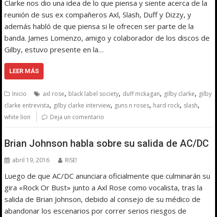
Clarke nos dio una idea de lo que piensa y siente acerca de la
reunión de sus ex compañeros Axl, Slash, Duff y Dizzy, y
además habló de que piensa si le ofrecen ser parte de la
banda. James Lomenzo, amigo y colaborador de los discos de
Gilby, estuvo presente en la…
LEER MÁS
,
,
,
,
Inicio
axl rose
black label society
duff mckagan
gilby clarke
gilby
,
,
,
,
,
clarke entrevista
gilby clarke interview
guns n roses
hard rock
slash
white lion
Deja un comentario
Brian Johnson habla sobre su salida de AC/DC
abril 19, 2016
RISE!
Luego de que AC/DC anunciara oficialmente que culminarán su
gira «Rock Or Bust» junto a Axl Rose como vocalista, tras la
salida de Brian Johnson, debido al consejo de su médico de
abandonar los escenarios por correr serios riesgos de