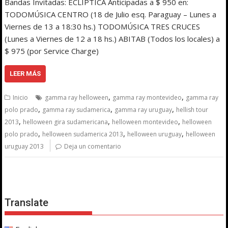
Bandas Invitadas: ECLIPTICA Anticipadas a $ 950 en:
TODOMÚSICA CENTRO (18 de Julio esq. Paraguay – Lunes a
Viernes de 13 a 18:30 hs.) TODOMÚSICA TRES CRUCES
(Lunes a Viernes de 12 a 18 hs.) ABITAB (Todos los locales) a
$ 975 (por Service Charge)
LEER MÁS
,
,
Inicio
gamma ray helloween
gamma ray montevideo
gamma ray
,
,
,
polo prado
gamma ray sudamerica
gamma ray uruguay
hellish tour
,
,
,
2013
helloween gira sudamericana
helloween montevideo
helloween
,
,
,
polo prado
helloween sudamerica 2013
helloween uruguay
helloween
uruguay 2013
Deja un comentario
Translate