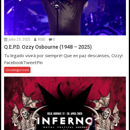
julio 23, 2025
RISE!
0
Q.E.P.D. Ozzy Osbourne (1948 – 2025)
Tu legado vivirá por siempre! Que en paz descanses, Ozzy!
FacebookTweetPin
Uncategorized