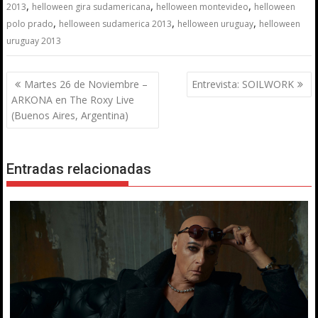
,
,
,
2013
helloween gira sudamericana
helloween montevideo
helloween
,
,
,
polo prado
helloween sudamerica 2013
helloween uruguay
helloween
uruguay 2013
Navegación
Martes 26 de Noviembre –
Entrevista: SOILWORK
de
ARKONA en The Roxy Live
entradas
(Buenos Aires, Argentina)
Entradas relacionadas