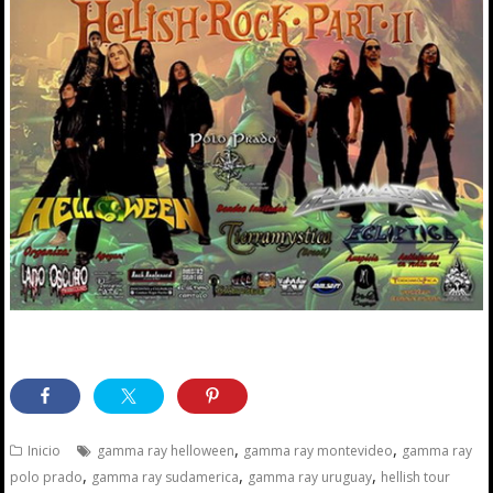
,
,
Inicio
gamma ray helloween
gamma ray montevideo
gamma ray
,
,
,
polo prado
gamma ray sudamerica
gamma ray uruguay
hellish tour